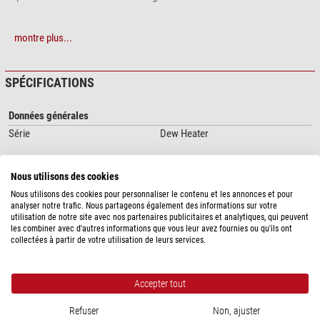
montre plus...
SPÉCIFICATIONS
Données générales
Série
Dew Heater
Nous utilisons des cookies
SÉCURITÉ DES PRODUITS
Nous utilisons des cookies pour personnaliser le contenu et les annonces et pour
Fabricant:
Astrozap, P.O. Box 502, Ohio 44107 Lakewood, US,
analyser notre trafic. Nous partageons également des informations sur votre
utilisation de notre site avec nos partenaires publicitaires et analytiques, qui peuvent
www.astrozap.com
les combiner avec d'autres informations que vous leur avez fournies ou qu'ils ont
Personne responsable:
NIMAX GmbH, Otto-Lilienthal-Str. 9, 86899
collectées à partir de votre utilisation de leurs services.
Landsberg am Lech, DE,
info@nimax.de
ACCESSOIRES RECOMMANDÉS
Accepter tout
Accessoires pour télescopes (1)
Refuser
Non, ajuster