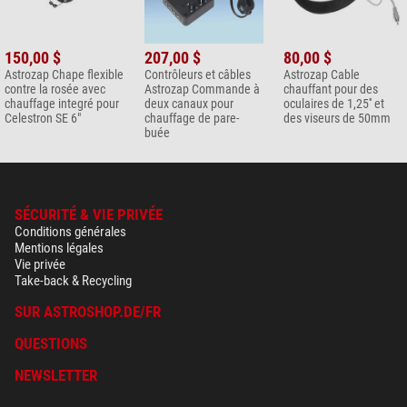
150,00 $
207,00 $
80,00 $
Astrozap Chape flexible
Contrôleurs et câbles
Astrozap Cable
contre la rosée avec
Astrozap Commande à
chauffant pour des
chauffage integré pour
deux canaux pour
oculaires de 1,25'' et
Celestron SE 6"
chauffage de pare-
des viseurs de 50mm
buée
SÉCURITÉ & VIE PRIVÉE
Conditions générales
Mentions légales
Vie privée
Take-back & Recycling
SUR ASTROSHOP.DE/FR
QUESTIONS
NEWSLETTER