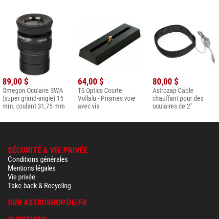
89,00 $
64,00 $
80,00 $
Omegon Oculaire SWA
TS Optics Courte
Astrozap Cable
(super grand-angle) 15
Vollalu - Prismes voie
chauffant pour des
mm, coulant 31,75 mm
avec vis
oculaires de 2"
SÉCURITÉ & VIE PRIVÉE
Conditions générales
Mentions légales
Vie privée
Take-back & Recycling
SUR ASTROSHOP.DE/FR