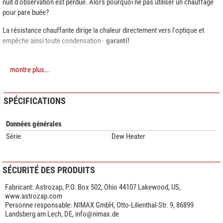
nuit d'observation est perdue. Alors pourquoi ne pas utiliser un chauffage
pour pare buée?
La résistance chauffante dirige la chaleur directement vers l'optique et
empêche ainsi toute condensation -
garanti!
montre plus...
SPÉCIFICATIONS
Données générales
Série
Dew Heater
SÉCURITÉ DES PRODUITS
Fabricant:
Astrozap, P.O. Box 502, Ohio 44107 Lakewood, US,
www.astrozap.com
Personne responsable:
NIMAX GmbH, Otto-Lilienthal-Str. 9, 86899
Landsberg am Lech, DE,
info@nimax.de