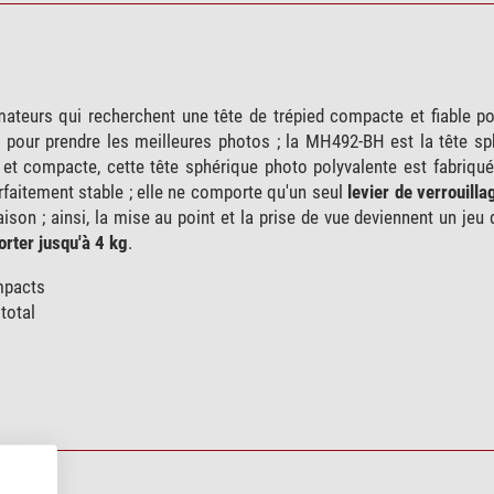
teurs qui recherchent une tête de trépied compacte et fiable p
 pour prendre les meilleures photos ; la MH492-BH est la tête sp
le et compacte, cette tête sphérique photo polyvalente est fabriq
parfaitement stable ; elle ne comporte qu'un seul
levier de verrouilla
son ; ainsi, la mise au point et la prise de vue deviennent un jeu d
orter jusqu'à 4 kg
.
mpacts
total