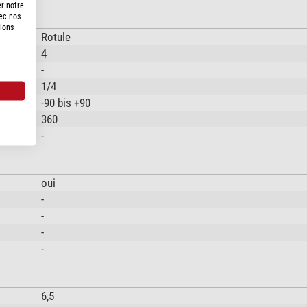
er notre
vec nos
tions
Rotule
4
-
1/4
-90 bis +90
360
-
oui
-
-
-
-
6,5