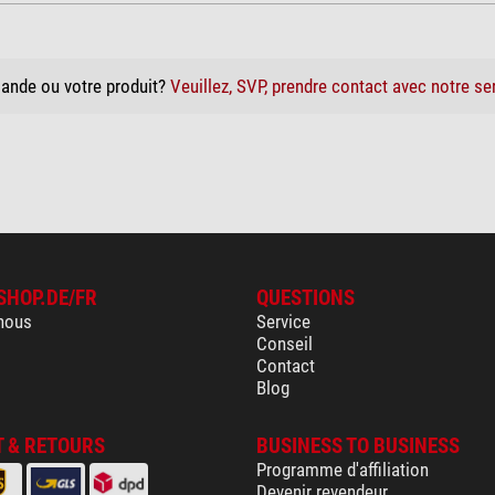
ande ou votre produit?
Veuillez, SVP, prendre contact avec notre se
SHOP.DE/FR
QUESTIONS
nous
Service
Conseil
Contact
Blog
 & RETOURS
BUSINESS TO BUSINESS
Programme d'affiliation
Devenir revendeur