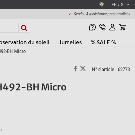
FR / $
✓
Service & assistance personnalisés
servation du soleil
Jumelles
% SALE %
492-BH Micro
N° d'article : 62773
MH492-BH Micro
 !