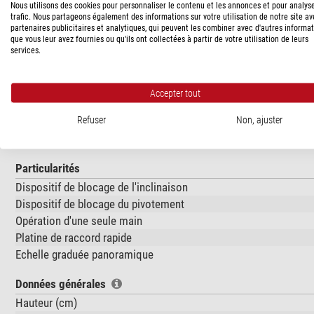
Nous utilisons des cookies pour personnaliser le contenu et les annonces et pour analys
trafic. Nous partageons également des informations sur votre utilisation de notre site a
Capacité
partenaires publicitaires et analytiques, qui peuvent les combiner avec d'autres informa
Type
que vous leur avez fournies ou qu'ils ont collectées à partir de votre utilisation de leurs
services.
Capacité de charge (kg)
Friction
Pas-de-vis de fixation appareil-photo
Accepter tout
Plage d'inclinaison (°)
Refuser
Non, ajuster
Plage de pivotement (°)
Nombre de niveaus
Particularités
Dispositif de blocage de l'inclinaison
Dispositif de blocage du pivotement
Opération d'une seule main
Platine de raccord rapide
Echelle graduée panoramique
Données générales
Hauteur (cm)