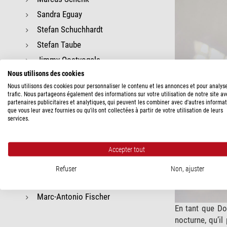
Sandra Eguay
Stefan Schuchhardt
Stefan Taube
Jimmy Oostvogels
Nous utilisons des cookies
Hugo Ruland
Nous utilisons des cookies pour personnaliser le contenu et les annonces et pour analys
Dr. Frank Gasparini
trafic. Nous partageons également des informations sur votre utilisation de notre site a
partenaires publicitaires et analytiques, qui peuvent les combiner avec d'autres informa
Dr. Matthias Hahn
que vous leur avez fournies ou qu'ils ont collectées à partir de votre utilisation de leurs
services.
Tassilo Bohm
Benjamin Mirwald
Accepter tout
Mathieu Chauveau
Emanuele La Barbera
Refuser
Non, ajuster
Stefan Rieger
Marc-Antonio Fischer
En tant que Doc
nocturne, qu’il