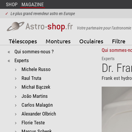
SHOP
MAGAZINE
✓
Le plus grand revendeur astro en Europe
Votre partenaire pour l'astronomie
Télescopes
Montures
Oculaires
Filtre
Qui sommes-no
Qui sommes-nous ?
Experts
Experts
Dr. Fr
Michele Russo
Raul Truta
Frank est hydro
Michał Bączek
João Martins
Carlos Malagón
Alexander Olbrich
Florie Teste
Marcus Schenk