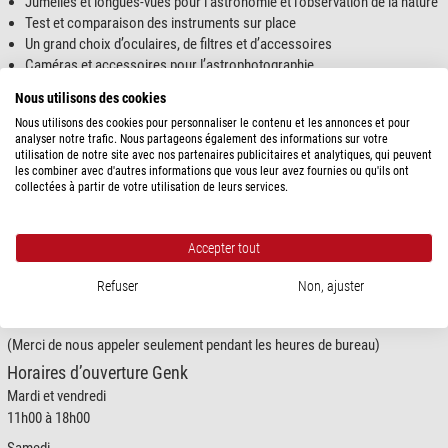
Jumelles et longues-vues pour l’astronomie et l’observation de la nature
Test et comparaison des instruments sur place
Un grand choix d’oculaires, de filtres et d’accessoires
Caméras et accessoires pour l’astrophotographie
De nombreux fabricants et, entre autres, de nombreux produits de notre
Nous utilisons des cookies
propre marque, Omegon
Nous utilisons des cookies pour personnaliser le contenu et les annonces et pour
Exposition, planétarium et observatoire du Cosmodrome
analyser notre trafic. Nous partageons également des informations sur votre
utilisation de notre site avec nos partenaires publicitaires et analytiques, qui peuvent
Nous parlons néerlandais, français, anglais et allemand et nous serions
les combiner avec d'autres informations que vous leur avez fournies ou qu'ils ont
heureux de votre visite !
collectées à partir de votre utilisation de leurs services.
Notre adresse :
Planetariumweg 19,
Accepter tout
3600 Genk, Belgique
Refuser
Non, ajuster
Téléphone :
+32 471320412
(Merci de nous appeler seulement pendant les heures de bureau)
Horaires d’ouverture Genk
Mardi et vendredi
11h00 à 18h00