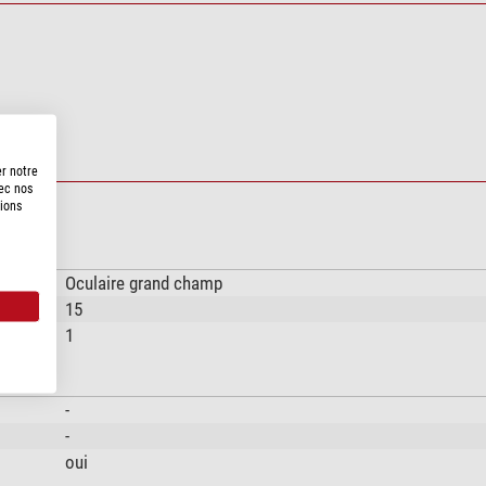
er notre
vec nos
tions
Oculaire grand champ
15
1
-
-
oui