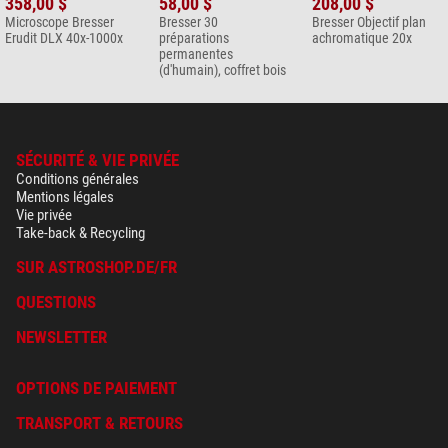
358,00 $
58,00 $
208,00 $
Microscope Bresser
Bresser 30
Bresser Objectif plan
Erudit DLX 40x-1000x
préparations
achromatique 20x
permanentes
(d'humain), coffret bois
SÉCURITÉ & VIE PRIVÉE
Conditions générales
Mentions légales
Vie privée
Take-back & Recycling
SUR ASTROSHOP.DE/FR
QUESTIONS
NEWSLETTER
OPTIONS DE PAIEMENT
TRANSPORT & RETOURS