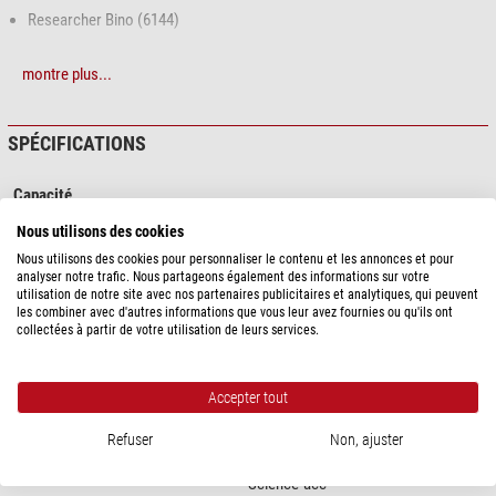
Researcher Bino (6144)
Researcher Trino(6145)
montre plus...
Science TRM 301 (12859)
BioScience Trino (20767)
SPÉCIFICATIONS
Science ADL 601 P (13645)
Capacité
Science ADL 601 F (12860)
Grossissement
20
Nous utilisons des cookies
Type
Oculaire grand-angle (DIN)
Science MPO 401 (12861)
Nous utilisons des cookies pour personnaliser le contenu et les annonces et pour
Nombre (exemplaires)
1
analyser notre trafic. Nous partageons également des informations sur votre
utilisation de notre site avec nos partenaires publicitaires et analytiques, qui peuvent
Science MTL-201 (12562)
les combiner avec d'autres informations que vous leur avez fournies ou qu'ils ont
Particularités
collectées à partir de votre utilisation de leurs services.
Biolux ICD (12892)
Echelle de micromètres
-
Oculaire réticule
-
Fourniture :
Oculaire grand champ
oui
Accepter tout
oculaire
Données générales
Refuser
Non, ajuster
Série
Erudit DLX, Researcher, Biolux ICD,
Science-acc