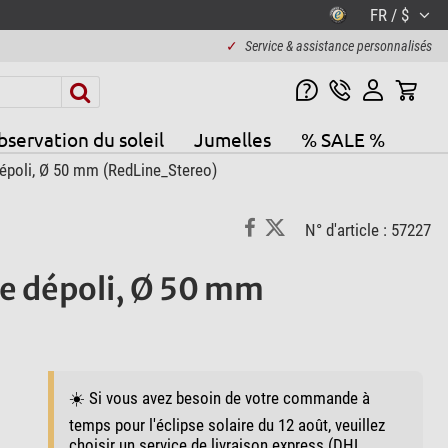
FR / $
✓
Service & assistance personnalisés
servation du soleil
Jumelles
% SALE %
 dépoli, Ø 50 mm (RedLine_Stereo)
N° d'article : 57227
re dépoli, Ø 50 mm
☀️ Si vous avez besoin de votre commande à
temps pour l'éclipse solaire du 12 août, veuillez
choisir un service de livraison express (DHL