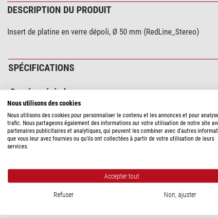
DESCRIPTION DU PRODUIT
Insert de platine en verre dépoli, Ø 50 mm (RedLine_Stereo)
SPÉCIFICATIONS
Données générales
Nous utilisons des cookies
Diamètre (mm)
Nous utilisons des cookies pour personnaliser le contenu et les annonces et pour analys
trafic. Nous partageons également des informations sur votre utilisation de notre site a
Assorti à la série
partenaires publicitaires et analytiques, qui peuvent les combiner avec d'autres informa
RedLine Stereo
que vous leur avez fournies ou qu'ils ont collectées à partir de votre utilisation de leurs
services.
Divers
Référence fournisseur
Accepter tout
Refuser
Non, ajuster
SÉCURITÉ DES PRODUITS