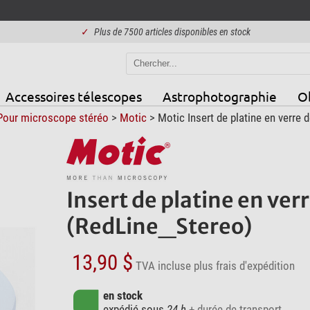
✓
Plus de 7500 articles disponibles en stock
Accessoires télescopes
Astrophotographie
Ob
Pour microscope stéréo
>
Motic
> Motic Insert de platine en verre
Insert de platine en ver
(RedLine_Stereo)
13,90 $
TVA incluse
plus frais d'expédition
en stock
expédié sous
24 h
+ durée de transport