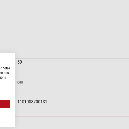
50
er notre
vec nos
tions
oui
1101008700131