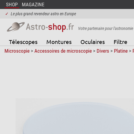
SHOP
MAGAZINE
✓
Le plus grand revendeur astro en Europe
Votre partenaire pour l'astronomie
Télescopes
Montures
Oculaires
Filtre
Microscopie
>
Accessoires de microscopie
>
Divers
>
Platine
>