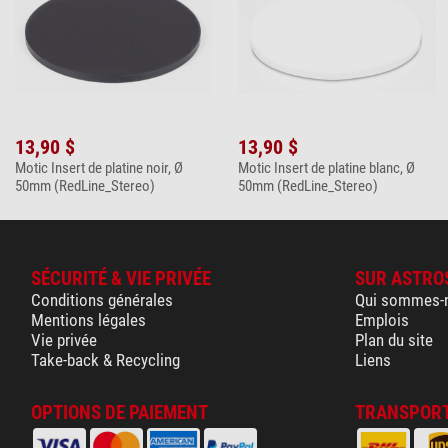
13,90 $
13,90 $
Motic Insert de platine noir, Ø
Motic Insert de platine blanc, Ø
50mm (RedLine_Stereo)
50mm (RedLine_Stereo)
SÉCURITÉ & VIE PRIVÉE
SUR ASTRO
Conditions générales
Qui sommes-
Mentions légales
Emplois
Vie privée
Plan du site
Take-back & Recycling
Liens
OPTIONS DE PAIEMENT
TRANSPORT