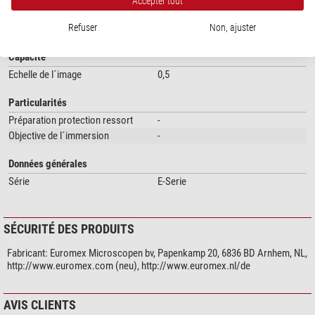
Accepter tout
SPÉCIFICATIONS
Refuser
Non, ajuster
Capacité
Echelle de l´image
0,5
Particularités
Préparation protection ressort
-
Objective de l´immersion
-
Données générales
Série
E-Serie
SÉCURITÉ DES PRODUITS
Fabricant:
Euromex Microscopen bv, Papenkamp 20, 6836 BD Arnhem, NL,
http://www.euromex.com (neu), http://www.euromex.nl/de
AVIS CLIENTS