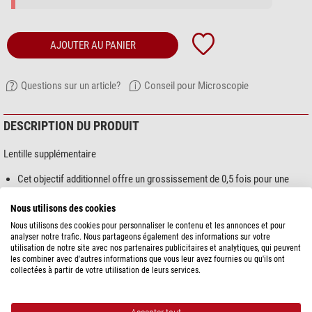
AJOUTER AU PANIER
Questions sur un article?
Conseil pour Microscopie
DESCRIPTION DU PRODUIT
Lentille supplémentaire
Cet objectif additionnel offre un grossissement de 0,5 fois pour une
distance de travail de 100 mm.
À utiliser avec les microscopes de la série E équipés d'objectifs 2x/4x.
Nous utilisons des cookies
Nous utilisons des cookies pour personnaliser le contenu et les annonces et pour
analyser notre trafic. Nous partageons également des informations sur votre
utilisation de notre site avec nos partenaires publicitaires et analytiques, qui peuvent
les combiner avec d'autres informations que vous leur avez fournies ou qu'ils ont
collectées à partir de votre utilisation de leurs services.
montre plus...