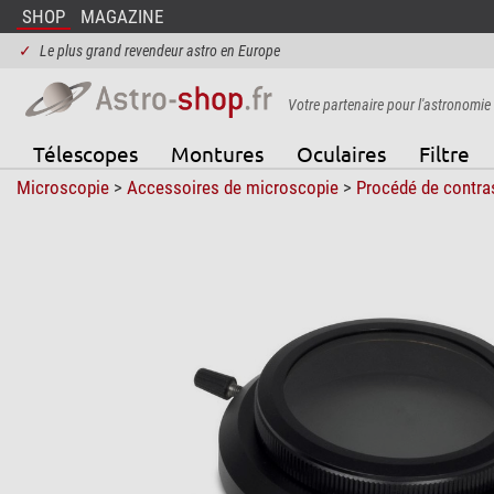
SHOP
MAGAZINE
✓
Le plus grand revendeur astro en Europe
Votre partenaire pour l'astronomie
Télescopes
Montures
Oculaires
Filtre
Microscopie
>
Accessoires de microscopie
>
Procédé de contra