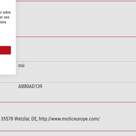
er notre
vec nos
tions
oui
AB80AD139
 35578 Wetzlar, DE, http://www.moticeurope.com/