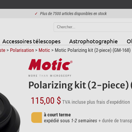
✓
Plus de 7500 articles disponibles en stock
Accessoires télescopes
Astrophotographie
Ob
ste
>
Polarisation
>
Motic
> Motic Polarizing kit (2-piece) (GM-168)
Polarizing kit (2-piece
115,00 $
TVA incluse
plus frais d'expédition
à court terme
expédié sous
1-2 semaines
+ durée de transp