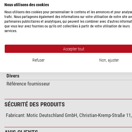
Nous utilisons des cookies
DESCRIPTION DU PRODUIT
Nous utilisons des cookies pour personnaliser le contenu et les annonces et pour analys
trafic. Nous partageons également des informations sur votre utilisation de notre site a
Polarizing kit (2-piece) (GM-168)
partenaires publicitaires et analytiques, qui peuvent les combiner avec d'autres informa
que vous leur avez fournies ou qu'ils ont collectées à partir de votre utilisation de leurs
services.
SPÉCIFICATIONS
Accepter tout
Assorti à la série
Refuser
Non, ajuster
SMZ-168
Divers
Référence fournisseur
SÉCURITÉ DES PRODUITS
Fabricant:
Motic Deutschland GmbH, Christian-Kremp-Straße 11,