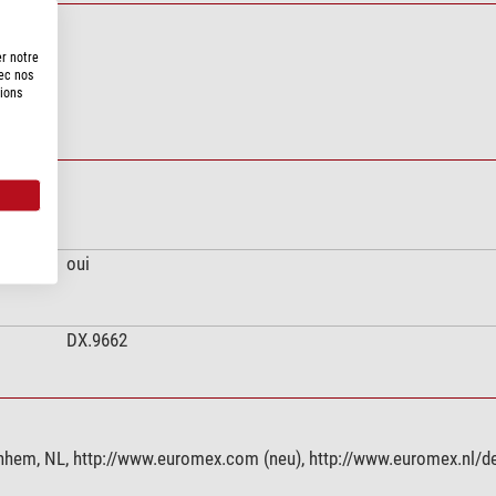
er notre
vec nos
tions
oui
DX.9662
hem, NL, http://www.euromex.com (neu), http://www.euromex.nl/d