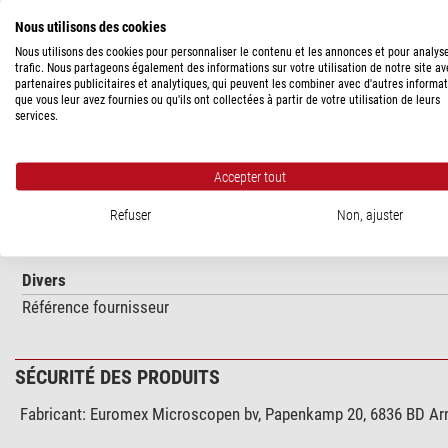
DESCRIPTION DU PRODUIT
Nous utilisons des cookies
Nous utilisons des cookies pour personnaliser le contenu et les annonces et pour analys
DX.9662
trafic. Nous partageons également des informations sur votre utilisation de notre site a
partenaires publicitaires et analytiques, qui peuvent les combiner avec d'autres informa
Kit de polarisation spécial pour l'examen de la goutte.
que vous leur avez fournies ou qu'ils ont collectées à partir de votre utilisation de leurs
services.
SPÉCIFICATIONS
Accepter tout
Assorti à la série
Refuser
Non, ajuster
Delphi-X Observer
Divers
Référence fournisseur
SÉCURITÉ DES PRODUITS
Fabricant:
Euromex Microscopen bv, Papenkamp 20, 6836 BD Arn