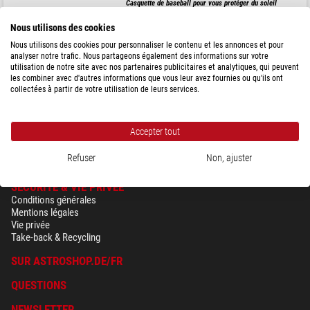
Casquette de baseball pour vous protéger du soleil
Nous utilisons des cookies
Nous utilisons des cookies pour personnaliser le contenu et les annonces et pour
analyser notre trafic. Nous partageons également des informations sur votre
44,90 $
utilisation de notre site avec nos partenaires publicitaires et analytiques, qui peuvent
les combiner avec d'autres informations que vous leur avez fournies ou qu'ils ont
collectées à partir de votre utilisation de leurs services.
expédié sous
24 h
Accepter tout
Refuser
Non, ajuster
SÉCURITÉ & VIE PRIVÉE
Conditions générales
Mentions légales
Vie privée
Take-back & Recycling
SUR ASTROSHOP.DE/FR
QUESTIONS
NEWSLETTER