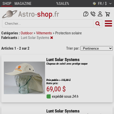
SHOP
MAGAZINE
%SALE%
FR / $
Catégories :
Outdoor
>
Vêtements
>
Protection solaire
Fabricants :
Lunt Solar Systems
Articles 1 - 2 sur 2
Trier par:
Lunt Solar Systems
Chapeau de soleil avec protège nuque
Prix public : 115,00 $
Notre prix:
69,00 $
expédié sous
24 h
Lunt Solar Systems