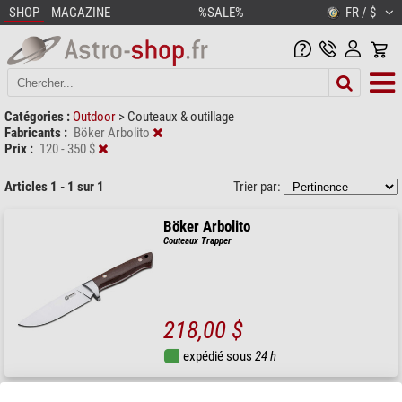
SHOP
MAGAZINE
%SALE%
FR / $
Catégories :
Outdoor
>
Couteaux & outillage
Fabricants :
Böker Arbolito
Prix :
120 - 350 $
Articles 1 - 1 sur 1
Trier par:
Böker Arbolito
Couteaux Trapper
218,00 $
expédié sous
24 h