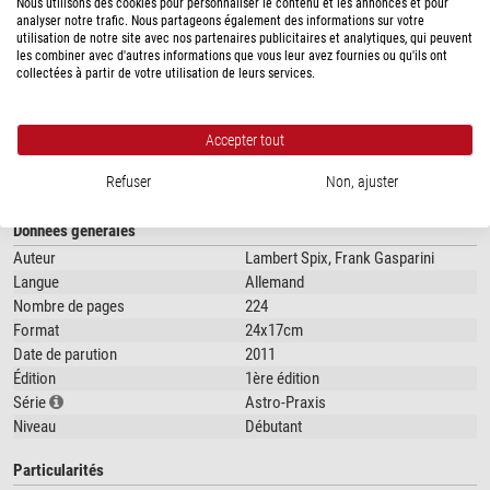
Dans la partie pratique, 20 circuits couvrent l'ensemble de la Lune et
Nous utilisons des cookies pour personnaliser le contenu et les annonces et pour
analyser notre trafic. Nous partageons également des informations sur votre
montrent les plus belles formations lunaires pour les télescopes de petite et
utilisation de notre site avec nos partenaires publicitaires et analytiques, qui peuvent
moyenne taille. Toutes les régions lunaires particulièrement intéressantes
les combiner avec d'autres informations que vous leur avez fournies ou qu'ils ont
pour les débutants sont couvertes, tandis que des conseils d'initiés et des
collectées à partir de votre utilisation de leurs services.
cibles plus difficiles sont également présentés. Des descriptions détaillées
montre plus...
et des photos d'ensemble facilitent l'orientation, de sorte qu'aucun atlas
lunaire supplémentaire n'est nécessaire.
Accepter tout
SPÉCIFICATIONS
Refuser
Non, ajuster
Données générales
Auteur
Lambert Spix, Frank Gasparini
Langue
Allemand
Nombre de pages
224
Format
24x17cm
Date de parution
2011
Édition
1ère édition
Série
Astro-Praxis
Niveau
Débutant
Particularités