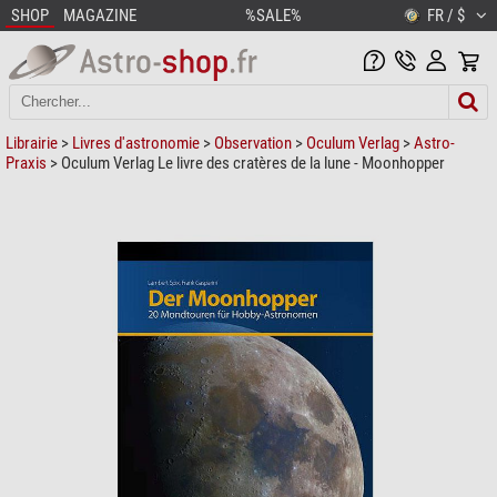
SHOP
MAGAZINE
%SALE%
FR / $
Librairie
>
Livres d'astronomie
>
Observation
>
Oculum Verlag
>
Astro-
Praxis
> Oculum Verlag Le livre des cratères de la lune - Moonhopper