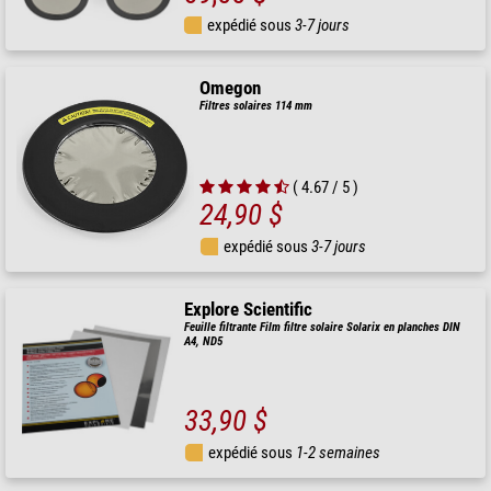
expédié sous
3-7 jours
Omegon
Filtres solaires 114 mm
( 4.67 / 5 )
24,90 $
expédié sous
3-7 jours
Explore Scientific
Feuille filtrante Film filtre solaire Solarix en planches DIN
A4, ND5
33,90 $
expédié sous
1-2 semaines