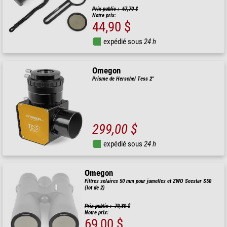
Prix public : 67,70 $
Notre prix:
44,90 $
expédié sous
24 h
Omegon
Prisme de Herschel Tess 2''
299,00 $
expédié sous
24 h
Omegon
Filtres solaires 50 mm pour jumelles et ZWO Seestar S50
(lot de 2)
Prix public : 79,80 $
Notre prix:
69,00 $