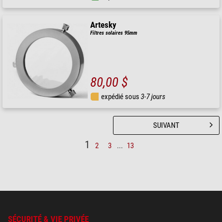
Artesky
Filtres solaires 95mm
80,00 $
expédié sous
3-7 jours
SUIVANT
1
2
3
...
13
SÉCURITÉ & VIE PRIVÉE