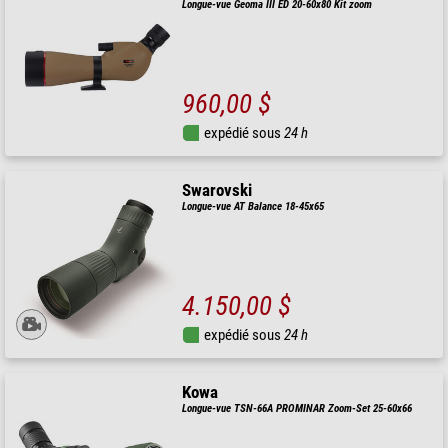
Longue-vue Geoma III ED 20-60x80 Kit zoom
960,00 $
expédié sous
24 h
Swarovski
Longue-vue AT Balance 18-45x65
4.150,00 $
expédié sous
24 h
Kowa
Longue-vue TSN-66A PROMINAR Zoom-Set 25-60x66