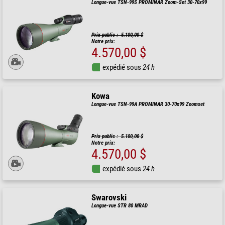
Longue-vue TSN-99S PROMINAR Zoom-Set 30-70x99
Prix public : 5.100,00 $
Notre prix:
4.570,00 $
expédié sous
24 h
Kowa
Longue-vue TSN-99A PROMINAR 30-70x99 Zoomset
Prix public : 5.100,00 $
Notre prix:
4.570,00 $
expédié sous
24 h
Swarovski
Longue-vue STR 80 MRAD