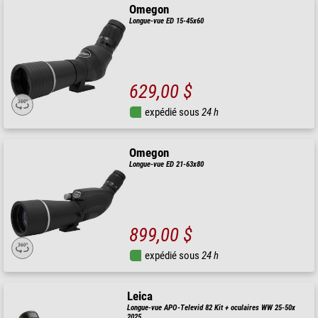
Omegon
Longue-vue ED 15-45x60
629,00 $
expédié sous
24 h
Omegon
Longue-vue ED 21-63x80
899,00 $
expédié sous
24 h
Leica
Longue-vue APO-Televid 82 Kit + oculaires WW 25-50x
2025