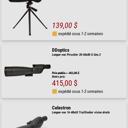
139,00 $
expédié sous
1-2 semaines
DDoptics
Longue-vue Pirschler 20-60x80 G Gen.3
Prix public : 461,00 $
Notre prix:
415,00 $
expédié sous
1-2 semaines
Celestron
Longue-vue 16-48x65 TrailSeeker vision droite