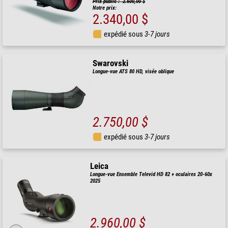
Prix public : 2.600,00 $
Notre prix:
2.340,00 $
expédié sous
3-7 jours
Swarovski
Longue-vue ATS 80 HD, visée oblique
2.750,00 $
expédié sous
3-7 jours
Leica
Longue-vue Ensemble Televid HD 82 + oculaires 20-60x
2025
2.960,00 $