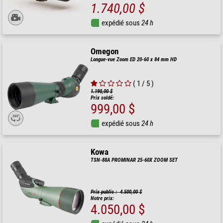
1.740,00 $
expédié sous
24 h
Omegon
Longue-vue Zoom ED 20-60 x 84 mm HD
( 1 / 5 )
1.190,00 $
Prix soldé:
999,00 $
expédié sous
24 h
Kowa
TSN-88A PROMINAR 25-60X ZOOM SET
Prix public : 4.500,00 $
Notre prix:
4.050,00 $