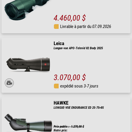
4.460,00 $
Livrable à partir du
07.09.2026
Leica
Longue-vue APO-Televid 82 Body 2025
3.070,00 $
expédié sous
3-7 jours
HAWKE
LONGUE-VUE ENDURANCE ED 25-75×85
Prix public : 1.270,00 $
Notre prix: