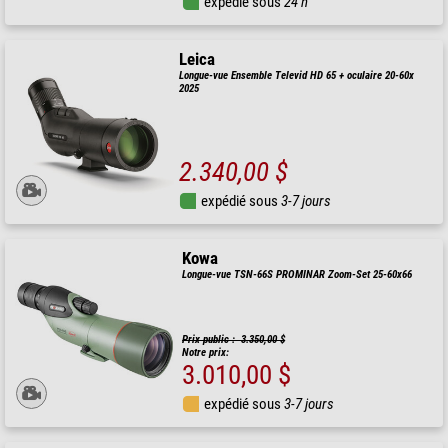
expédié sous
24 h
Leica
Longue-vue Ensemble Televid HD 65 + oculaire 20-60x
2025
2.340,00 $
expédié sous
3-7 jours
Kowa
Longue-vue TSN-66S PROMINAR Zoom-Set 25-60x66
Prix public : 3.350,00 $
Notre prix:
3.010,00 $
expédié sous
3-7 jours