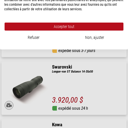
les combiner avec d'autres informations que vous leur avez fournies ou qu'ils ont
Kowa
collectées à partir de votre utilisation de leurs services.
Longue-vue TSN-99A PROMINAR Body
Accepter tout
Prix public : 4.180,00 $
Notre prix:
Refuser
Non, ajuster
3.760,00 $
expédié sous
3-7 jours
Swarovski
Longue-vue ST Balance 14-35x50
3.920,00 $
expédié sous
24 h
Kowa