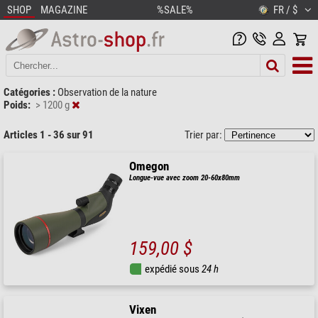
SHOP
MAGAZINE
%SALE%
FR / $
Catégories :
Observation de la nature
Poids:
> 1200 g
Articles 1 - 36 sur 91
Trier par:
Omegon
Longue-vue avec zoom 20-60x80mm
159,00 $
expédié sous
24 h
Vixen