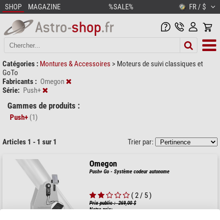
SHOP
MAGAZINE
%SALE%
FR / $
Catégories :
Montures & Accessoires
>
Moteurs de suivi classiques et
GoTo
Fabricants :
Omegon
Série:
Push+
Gammes de produits :
Push+
(1)
Articles 1 - 1 sur 1
Trier par:
Omegon
Push+ Go - Système codeur autonome
( 2 / 5 )
Prix public : 269,00 $
Notre prix: