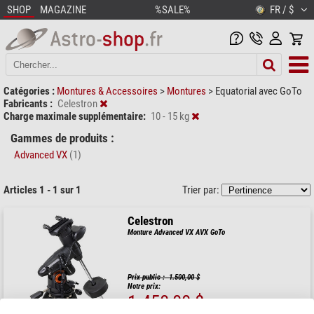
SHOP
MAGAZINE
%SALE%
FR / $
Catégories :
Montures & Accessoires
>
Montures
>
Equatorial avec GoTo
Fabricants :
Celestron
Charge maximale supplémentaire:
10 - 15 kg
Gammes de produits :
Advanced VX
(1)
Articles 1 - 1 sur 1
Trier par:
Celestron
Monture Advanced VX AVX GoTo
Prix public : 1.500,00 $
Notre prix:
1.450,00 $