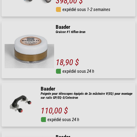
398,00 $
expédié sous
1-2 semaines
Baader
Graisse #1 téflon-brun
18,90 $
expédié sous
24 h
Baader
Poignée pour télescopes équipés de 2x mâchoire V(EQ) pour montage
sur rails GP/EQ-5/Celestron
110,00 $
expédié sous
24 h