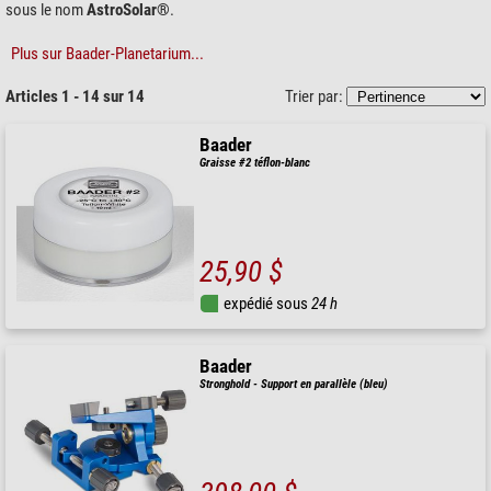
sous le nom
AstroSolar®
.
Plus sur Baader-Planetarium...
Articles 1 - 14 sur 14
Trier par:
Baader
Graisse #2 téflon-blanc
25,90 $
expédié sous
24 h
Baader
Stronghold - Support en parallèle (bleu)