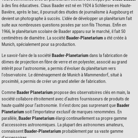
à des fins éducatives. Claus Baader est né en 1924 à Schliersee en Haute-
Bavière, après le bac, il poursuit des études de journalisme à Augsbourg et
devient un photographe à succès. L'idée de développer un planétarium fait
suite aux nombreuses questions posées par son fils Thomas. Enfin en
1966, le planétarium scolaire de Baader apparu sur le marché, il fait 50
centimètres de diamètre. La société
Baader-Planetarium
a été créée à
Munich, spécialement pour sa production.
Le savoir-faire de la société
Baader-Planetarium
dans la fabrication de
dômes de projection en fibre de verre et en polyester, associé au grand
intérêt pour l'astronomie, a permis d'évoluer du planétarium vers
l'observatoire. Le déménagement de Munich à Mammendorf, situé à
proximité, a permis de créer un grand atelier de fabrication.
Comme
Baader Planetarium
propose des observatoires clés en main, la
société collabore étroitement avec d’autres fournisseurs de produits de
haute qualité pour l’astronomie. Il n’est donc pas surprenant que
Baader
Planetarium
soit l’importateur exclusif de marques renommées. En
parallèle,
Baader Planetarium
élargi continuellement sa propre gamme
d'accessoires astronomiques. La plupart des astronomes amateurs,
connaissent
Baader-Planetarium
probablement par sa vaste gamme
d'accessoires.