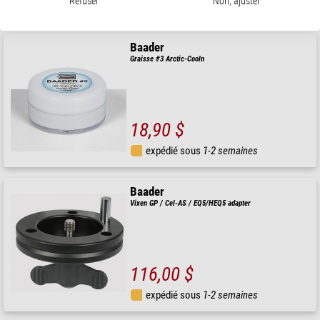
Refuser
Non, ajuster
expédié sous
1-2 semaines
Baader
Graisse #3 Arctic-Cooln
18,90 $
expédié sous
1-2 semaines
Baader
Vixen GP / Cel-AS / EQ5/HEQ5 adapter
116,00 $
expédié sous
1-2 semaines