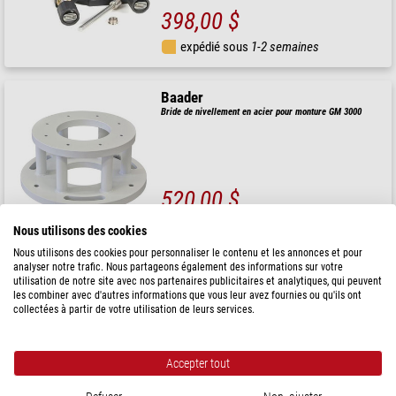
398,00 $
expédié sous
1-2 semaines
Baader
Bride de nivellement en acier pour monture GM 3000
520,00 $
expédié sous
1-2 semaines
Nous utilisons des cookies
Nous utilisons des cookies pour personnaliser le contenu et les annonces et pour
analyser notre trafic. Nous partageons également des informations sur votre
Baader
utilisation de notre site avec nos partenaires publicitaires et analytiques, qui peuvent
Bride de nivellement en acier pour monture GM 3000
les combiner avec d'autres informations que vous leur avez fournies ou qu'ils ont
collectées à partir de votre utilisation de leurs services.
Accepter tout
520,00 $