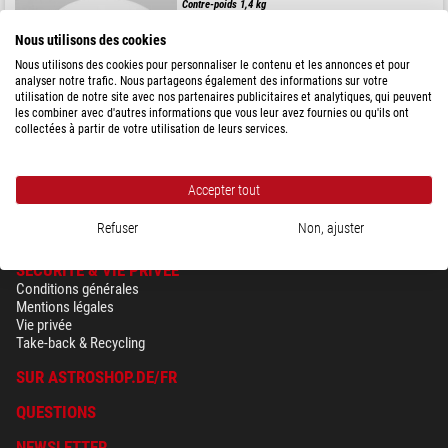
Contre-poids 1,4 kg
Nous utilisons des cookies
Nous utilisons des cookies pour personnaliser le contenu et les annonces et pour
Prix public : 161,00 $
analyser notre trafic. Nous partageons également des informations sur votre
Notre prix:
138,00 $
utilisation de notre site avec nos partenaires publicitaires et analytiques, qui peuvent
les combiner avec d'autres informations que vous leur avez fournies ou qu'ils ont
collectées à partir de votre utilisation de leurs services.
expédié sous
3-5 semaines
Accepter tout
Refuser
Non, ajuster
SÉCURITÉ & VIE PRIVÉE
Conditions générales
Mentions légales
Vie privée
Take-back & Recycling
SUR ASTROSHOP.DE/FR
QUESTIONS
NEWSLETTER