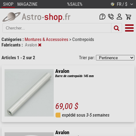
SHOP
MAGAZINE
%SALE%
FR / $
Catégories :
Montures & Accessoires
>
Contrepoids
Fabricants :
Avalon
Articles 1 - 2 sur 2
Trier par:
Avalon
Barre de contrepoids 145 mm
69,00 $
expédié sous
3-5 semaines
Avalon