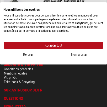
Contre-poids CDP - Contrepoids 12,5 kg
Nous utilisons des cookies
Nous utilisons des cookies pour personnaliser le contenu et les annonces et pour
analyser notre trafic. Nous partageons également des informations sur votre
277,00 $
utilisation de notre site avec nos partenaires publicitaires et analytiques, qui peuvent
les combiner avec d'autres informations que vous leur avez fournies ou qu'ils ont
collectées à partir de votre utilisation de leurs services.
expédié sous
1-2 semaines
Accepter tout
Refuser
Non, ajuster
SÉCURITÉ & VIE PRIVÉE
Conditions générales
Mentions légales
Vie privée
Take-back & Recycling
SUR ASTROSHOP.DE/FR
QUESTIONS
NEWSLETTER