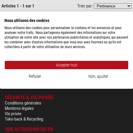
Articles 1 - 1 sur 1
Trier par:
Motic
Nous utilisons des cookies
Microscope stéréoscopique SFC-11C-N2LED, bino, 20/40x,
AL/DL, LED
Nous utilisons des cookies pour personnaliser le contenu et les annonces et pour
analyser notre trafic. Nous partageons également des informations sur votre
utilisation de notre site avec nos partenaires publicitaires et analytiques, qui peuvent
les combiner avec d'autres informations que vous leur avez fournies ou qu'ils ont
610,00 $
collectées à partir de votre utilisation de leurs services.
expédié sous
1-2 semaines
Accepter tout
Refuser
Non, ajuster
SÉCURITÉ & VIE PRIVÉE
Conditions générales
Mentions légales
Vie privée
Take-back & Recycling
SUR ASTROSHOP.DE/FR