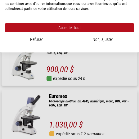
10x/18 mm, 5 MP
les combiner avec d'autres informations que vous leur avez fournies ou qu'ils ont
collectées à partir de votre utilisation de leurs services.
1.150,00 $
expédié sous
1-2 semaines
Accepter tout
Refuser
Non, ajuster
Euromex
Microscope BioBlue, BB.4205, numérique, mono, DIN, 40x - 400x,
10x/18, LED, 1W
900,00 $
expédié sous
24 h
Euromex
Microscope BioBlue, BB.4245, numérique, mono, DIN, 40x -
600x, LED, 1W
1.030,00 $
expédié sous
1-2 semaines