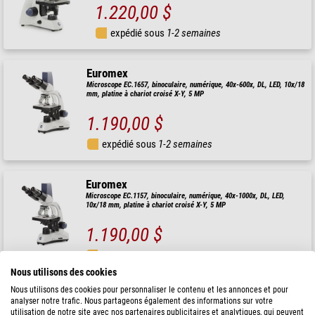
1.220,00 $
expédié sous
1-2 semaines
Euromex
Microscope EC.1657, binoculaire, numérique, 40x-600x, DL, LED, 10x/18
mm, platine à chariot croisé X-Y, 5 MP
1.190,00 $
expédié sous
1-2 semaines
Euromex
Microscope EC.1157, binoculaire, numérique, 40x-1000x, DL, LED,
10x/18 mm, platine à chariot croisé X-Y, 5 MP
1.190,00 $
expédié sous
1-2 semaines
Nous utilisons des cookies
Nous utilisons des cookies pour personnaliser le contenu et les annonces et pour
Euromex
analyser notre trafic. Nous partageons également des informations sur votre
Microscope EC.1607, binoculaire, numérique, 40x-600x, DL, LED,
utilisation de notre site avec nos partenaires publicitaires et analytiques, qui peuvent