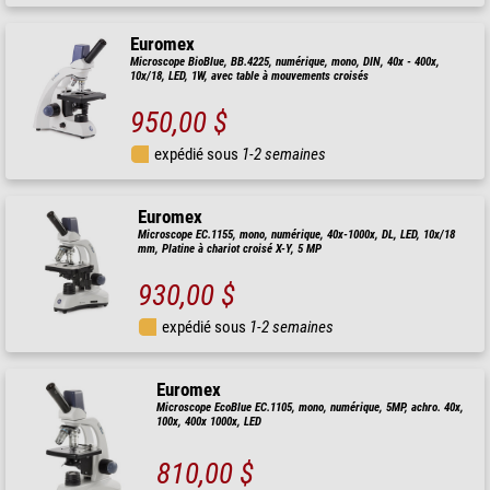
Euromex
Microscope BioBlue, BB.4225, numérique, mono, DIN, 40x - 400x,
10x/18, LED, 1W, avec table à mouvements croisés
950,00 $
expédié sous
1-2 semaines
Euromex
Microscope EC.1155, mono, numérique, 40x-1000x, DL, LED, 10x/18
mm, Platine à chariot croisé X-Y, 5 MP
930,00 $
expédié sous
1-2 semaines
Euromex
Microscope EcoBlue EC.1105, mono, numérique, 5MP, achro. 40x,
100x, 400x 1000x, LED
810,00 $