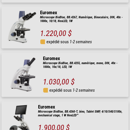
Euromex
Microscope BioBlue, BB.4267, Numérique, Binoculaire, DIN, 40x -
1000x, 10/18, NeoLED, 1W
1.220,00 $
expédié sous
1-2 semaines
Euromex
Microscope BioBlue, BB.4255, numérique, mono, DIN, 40x -
1000x, 10x/18, LED, 1W
1.030,00 $
expédié sous
1-2 semaines
Euromex
Microscope BioBlue, BB.4260-T, bino, Tablet SMP, 4/10/S40/S100x,
mechanical stage, 1 W NeoLED™
1.900,00 $