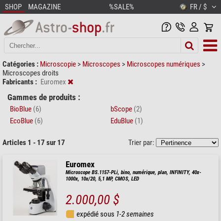
SHOP
MAGAZINE
%SALE%
FR / $
Catégories :
Microscopie
>
Microscopes
>
Microscopes numériques
>
Microscopes droits
Fabricants :
Euromex
Gammes de produits :
BioBlue
(6)
bScope
(2)
EcoBlue
(6)
EduBlue
(1)
Articles 1 - 17 sur 17
Trier par:
Euromex
Microscope BS.1157-PLi, bino, numérique, plan, INFINITY, 40x-
1000x, 10x/20, 5,1 MP, CMOS, LED
2.000,00 $
expédié sous
1-2 semaines