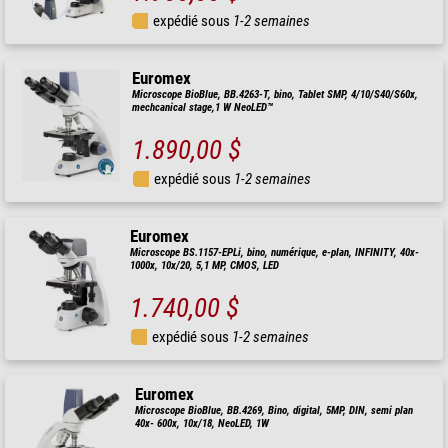
expédié sous
1-2 semaines
Euromex
Microscope BioBlue, BB.4263-T, bino, Tablet SMP, 4/10/S40/S60x,
mechcanical stage,1 W NeoLED™
1.890,00 $
expédié sous
1-2 semaines
Euromex
Microscope BS.1157-EPLi, bino, numérique, e-plan, INFINITY, 40x-
1000x, 10x/20, 5,1 MP, CMOS, LED
1.740,00 $
expédié sous
1-2 semaines
Euromex
Microscope BioBlue, BB.4269, Bino, digital, 5MP, DIN, semi plan
40x- 600x, 10x/18, NeoLED, 1W