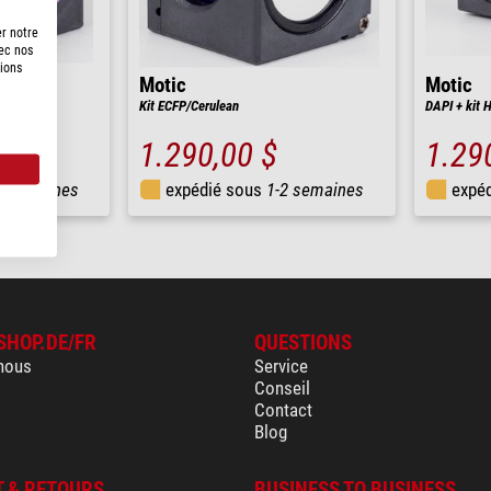
er notre
vec nos
tions
Motic
Motic
luor 488
Kit ECFP/Cerulean
DAPI + kit 
1.290,00 $
1.29
2 semaines
expédié sous
1-2 semaines
expé
SHOP.DE/FR
QUESTIONS
nous
Service
Conseil
Contact
Blog
 & RETOURS
BUSINESS TO BUSINESS