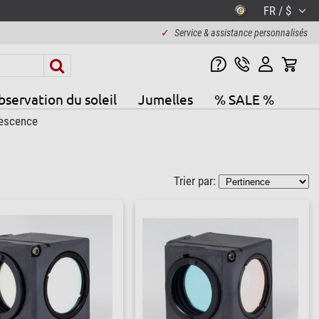
FR / $
✓
Service & assistance personnalisés
servation du soleil
Jumelles
% SALE %
escence
Trier par: