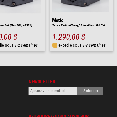
Motic
Hoechst (BA410E, AE31E)
Texas Red/ mCherry/ AlexaFluor 594 Set
0,00 $
1.290,00 $
dié sous
1-2 semaines
expédié sous
1-2 semaines
NEWSLETTER
RETROUVEZ-NOUS AUSSI SUR