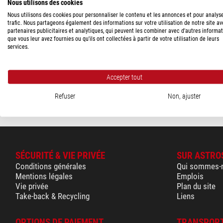
Nous utilisons des cookies
AE31E
(4)
Nous utilisons des cookies pour personnaliser le contenu et les annonces et pour analys
trafic. Nous partageons également des informations sur votre utilisation de notre site a
PRIX
partenaires publicitaires et analytiques, qui peuvent les combiner avec d'autres informa
Motic
que vous leur avez fournies ou qu'ils ont collectées à partir de votre utilisation de leurs
1.150 - 2.310 $
(4)
services.
Kit EGFP/FITC/Cy2/AlexaF
DISPONIBILITÉ
1.290,00 $
Accepter tout
à court terme
(4)
expédié sous
1-
Refuser
Non, ajuster
SÉCURITÉ & VIE PRIVÉE
SUR ASTRO
Conditions générales
Qui sommes-
Mentions légales
Emplois
Vie privée
Plan du site
Take-back & Recycling
Liens
OPTIONS DE PAIEMENT
TRANSPORT