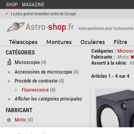
SHOP
MAGAZINE
✓
Le plus grand revendeur astro en Europe
Votre partenaire pour l'astronomie
Télescopes
Montures
Oculaires
Filtre
Catégories :
Microsc
CATÉGORIES
Fabricants :
Motic
Microscopie
(4)
Assorti à la série:
A
Accessoires de microscopie
(4)
Articles 1 - 4 sur 4
Procédé de contraste
(4)
Fluorescence
(4)
Afficher les catégories principales
FABRICANT
Motic
(4)
ASSORTI À LA SÉRIE