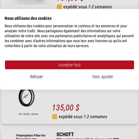
expédié sous
1-2 semaines
Nous utilisons des cookies
SCHOTT
Nous utilisons des cookies pour personnaliser le contenu et les annonces et pour
Filtre polarisant tournant pour lentille de focalisation. Ø du guide
analyser notre trafic. Nous partageons également des informations sur votre
de lumière = 8mm
utilisation de notre site avec nos partenaires publicitaires et analytiques, qui peuvent
les combiner avec d'autres informations que vous leur avez fournies ou qu'ils ont
collectées à partir de votre utilisation de leurs services.
138,00 $
expédié sous
1-2 semaines
Accepter tout
SCHOTT
Refuser
Non, ajuster
Filtre polarisant pour mise au point additionnelle, rotatif Ø <=
9 mm
135,00 $
expédié sous
1-2 semaines
SCHOTT