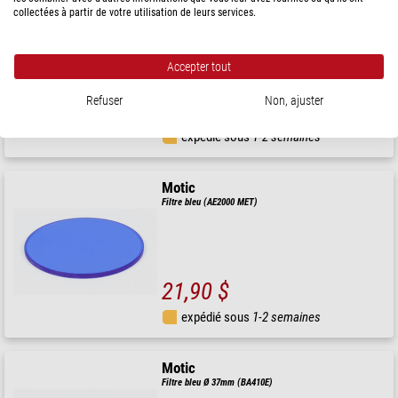
Motic
collectées à partir de votre utilisation de leurs services.
Filtre en verre dépoli (Ø 32mm)
Accepter tout
Refuser
Non, ajuster
19,90 $
expédié sous
1-2 semaines
Motic
Filtre bleu (AE2000 MET)
21,90 $
expédié sous
1-2 semaines
Motic
Filtre bleu Ø 37mm (BA410E)