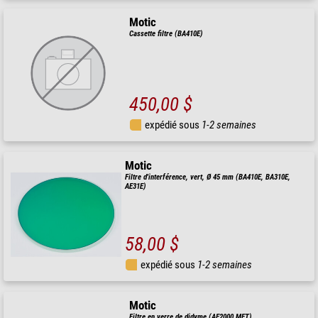
Motic
Cassette filtre (BA410E)
450,00 $
expédié sous
1-2 semaines
Motic
Filtre d'interférence, vert, Ø 45 mm (BA410E, BA310E,
AE31E)
58,00 $
expédié sous
1-2 semaines
Motic
Filtre en verre de didyme (AE2000 MET)