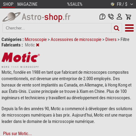
SHOP
MAGAZINE
%SALE%
FR / $
Catégories :
Microscopie
>
Accessoires de microscopie
>
Divers
>
Filtre
Fabricants :
Motic
Motic, fondée en 1988 en tant que fabricant de microscopes composites
conventionnels, est devenue une entreprise de 2.000 employés. Des
bureaux de vente sont implantés au Canada, en Allemagne, à Hong Kong et
aux États-Unis. L'usine principale se trouve à Xiam en Chine. Plus de 100
ingénieurs et techniciens y travaillent au développement des microscopes.
Depuis la fin des années 90, Motic a commencé à développer des solutions
de microscopes numériques à bas prix. Aujourd'hui, Motic est une marque
leader dans le domaine de la microscopie numérique.
Plus sur Motic...