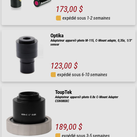
173,00 $
expédié sous
1-2 semaines
Optika
Adaptateur appareil-photo M-115, C-Mount adapte, 0,35x, 1/3"
sensor
123,00 $
expédié sous
6-10 semaines
ToupTek
Adaptateur appareil-photo 0.8x C-Mount Adapter
CSN080XC
189,00 $
expédié sous
3-5 semaines