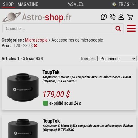
SHOP
MAGAZINE
%SALE%
FR / $
Catégories :
Microscopie
>
Accessoires de microscopie
Prix :
120 - 230 $
Articles 1 - 36 sur 434
Trier par:
ToupTek
Adaptateur C-Mount 0,5x compatible avec les microscopes Evident
(Olympus) U-TV0.50XC-3
179,00 $
expédié sous
24 h
ToupTek
Adaptateur C-Mount 0,63x compatible avec les microscopes Evident
(Olympus) U-TV0.63XC