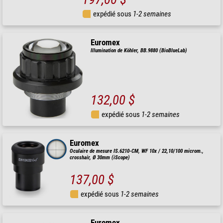
expédié sous
1-2 semaines
Euromex
Illumination de Köhler, BB.9880 (BioBlueLab)
132,00 $
expédié sous
1-2 semaines
Euromex
Oculaire de mesure IS.6210-CM, WF 10x / 22,10/100 microm.,
crosshair, Ø 30mm (iScope)
137,00 $
expédié sous
1-2 semaines
Euromex