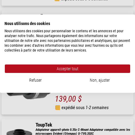
Euromex
Adaptateur appareil-photo DC.1357, Objectif 0,75x, C-Mount, pour
Nous utilisons des cookies
tube de Ø 23,2 mm, tige courte
Nous utilisons des cookies pour personnaliser le contenu et les annonces et pour
147,00 $
analyser notre trafic. Nous partageons également des informations sur votre
utilisation de notre site avec nos partenaires publicitaires et analytiques, qui peuvent
les combiner avec d'autres informations que vous leur avez fournies ou qu'ils ont
expédié sous
1-2 semaines
collectées à partir de votre utilisation de leurs services.
Bresser
Accepter tout
Adaptateur pour monture C x 0,3-0,5 ajustable
Refuser
Non, ajuster
139,00 $
expédié sous
1-2 semaines
ToupTek
Adaptateur appareil-photo 0.35x C-Mount Adaptateur compatible avec les
microscopes Evident (Olympus) U-TV0.35XC