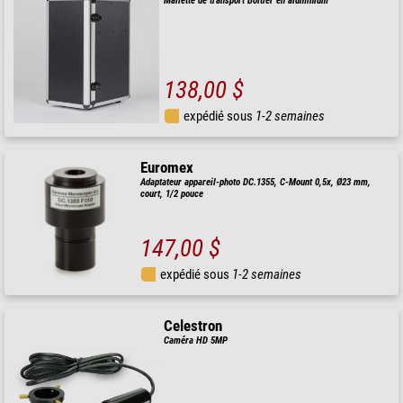
Mallette de transport Boîtier en aluminium
138,00 $
expédié sous
1-2 semaines
Euromex
Adaptateur appareil-photo DC.1355, C-Mount 0,5x, Ø23 mm,
court, 1/2 pouce
147,00 $
expédié sous
1-2 semaines
Celestron
Caméra HD 5MP