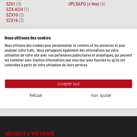
SZ61
(5)
UPLXAPO (x-line)
(6)
SZX-ACH
(1)
SZX10
(2)
SZX16
(2)
Articles 1 - 1 sur 1
Trier par:
Nous utilisons des cookies
Nous utilisons des cookies pour personnaliser le contenu et les annonces et pour
Evident Olympus
analyser notre trafic. Nous partageons également des informations sur votre
Objectif LCPLN100XIR ON = 0,85
utilisation de notre site avec nos partenaires publicitaires et analytiques, qui peuvent
les combiner avec d'autres informations que vous leur avez fournies ou qu'ils ont
collectées à partir de votre utilisation de leurs services.
16.500,00 $
Accepter tout
expédié sous
3-5 semaines
Refuser
Non, ajuster
SÉCURITÉ & VIE PRIVÉE