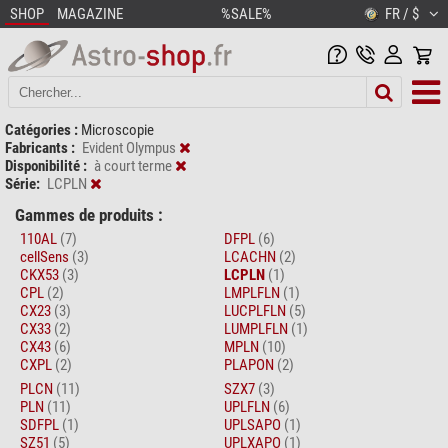
SHOP
MAGAZINE
%SALE%
FR / $
Catégories :
Microscopie
Fabricants :
Evident Olympus
Disponibilité :
à court terme
Série:
LCPLN
Gammes de produits :
110AL
(7)
DFPL
(6)
cellSens
(3)
LCACHN
(2)
CKX53
(3)
LCPLN
(1)
CPL
(2)
LMPLFLN
(1)
CX23
(3)
LUCPLFLN
(5)
CX33
(2)
LUMPLFLN
(1)
CX43
(6)
MPLN
(10)
CXPL
(2)
PLAPON
(2)
PLCN
(11)
SZX7
(3)
PLN
(11)
UPLFLN
(6)
SDFPL
(1)
UPLSAPO
(1)
SZ51
(5)
UPLXAPO
(1)