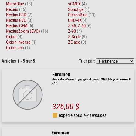
MicroBlue
(13)
sCMEX
(4)
Nexius
(15)
Sonstige
(1)
Nexius ESD
(7)
StereoBlue
(11)
Nexius EVO
(3)
UHD-4K
(4)
Nexius GEM
(6)
Z-45, Z-60
(6)
NexiusZoom (EVO)
(16)
Z-90
(4)
Oxion
(4)
Z-Serie
(9)
Oxion Inverso
(1)
ZE-acc
(3)
Oxion-acc
(1)
Articles 1 - 5 sur 5
Trier par:
Euromex
Paire d'oculaires super grand champ SWF 10x pour séries E
et Z
326,00 $
expédié sous
1-2 semaines
Euromex