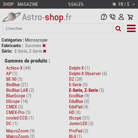
SHOP
MAGAZINE
%SALE%
FR / $
Catégories :
Microscopie
Fabricants :
Euromex
Série:
E-Serie, Z-Serie
Gammes de produits :
Achios-X
(49)
Delphi-X
(1)
AP
(1)
Delphi-X Observer
(6)
BE-50
(3)
DZ
(28)
BioBlue
(21)
E-Serie
(5)
BioBlue LAB
(2)
E-Serie, Z-Serie
(5)
BlueScope
(7)
EcoBlue
(9)
bScope
(14)
EduBlue
(8)
CMEX
(3)
EduPad
(4)
CMEX-Pro
(5)
HD
(8)
cooled CCD
(1)
iScope
(31)
DC
(1)
JuniorLED
(2)
MacroZoom
(9)
ProPad
(2)
MakroZoom
(2)
RL4
(1)