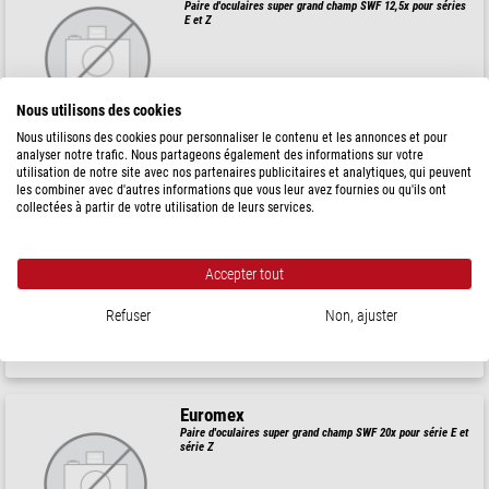
Paire d'oculaires super grand champ SWF 12,5x pour séries
E et Z
326,00 $
Nous utilisons des cookies
expédié sous
1-2 semaines
Nous utilisons des cookies pour personnaliser le contenu et les annonces et pour
analyser notre trafic. Nous partageons également des informations sur votre
utilisation de notre site avec nos partenaires publicitaires et analytiques, qui peuvent
les combiner avec d'autres informations que vous leur avez fournies ou qu'ils ont
Euromex
collectées à partir de votre utilisation de leurs services.
Oculaire super grand champ SWF 30x pour séries E et Z
Accepter tout
326,00 $
Refuser
Non, ajuster
expédié sous
1-2 semaines
Euromex
Paire d'oculaires super grand champ SWF 20x pour série E et
série Z