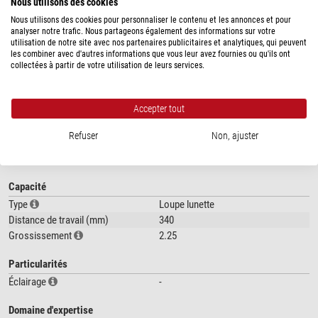
Nous utilisons des cookies
précise dans toutes les situations.
Nous utilisons des cookies pour personnaliser le contenu et les annonces et pour
analyser notre trafic. Nous partageons également des informations sur votre
Excellente optique grâce à des lentilles multicouches résistantes aux
utilisation de notre site avec nos partenaires publicitaires et analytiques, qui peuvent
rayures pour des images claires en permanence.
les combiner avec d'autres informations que vous leur avez fournies ou qu'ils ont
collectées à partir de votre utilisation de leurs services.
Réglage précis et individuel des deux oculaires en fonction de la distance
interpupillaire
Accepter tout
montre plus...
Extrêmement légères et confortables. Les branches en fibre souple offrent
un ajustement optimal pour toutes les têtes.
Refuser
Non, ajuster
SPÉCIFICATIONS
2 modèles : avec une distance de travail de 340 ou 450 mm
Distance oculaire réglable entre 48 et 73 mm.
Capacité
Type
Loupe lunette
Distance de travail (mm)
340
Grossissement
2.25
Particularités
Éclairage
-
Domaine d'expertise