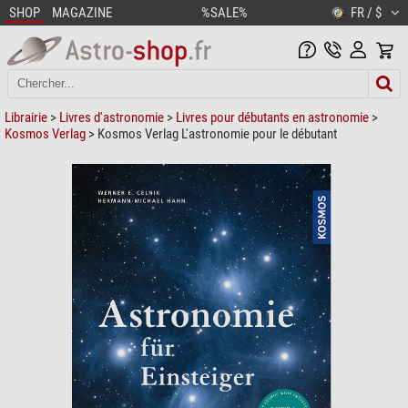
SHOP
MAGAZINE
%SALE%
FR / $
Librairie
>
Livres d'astronomie
>
Livres pour débutants en astronomie
>
Kosmos Verlag
> Kosmos Verlag L'astronomie pour le débutant