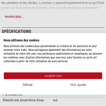
des planètes et des étoiles. Le lecteur y apprend également tout ce qu'il faut
savoir sur la structure de l'univers. Des conseils et astuces d'amateurs
d'étoiles expérimentés caractérisent ce guide très apprécié.
montre plus...
Table des matières :
Astronomie de jour
SPÉCIFICATIONS
Astronomie de nuit
Petite étude des télescopes
Nous utilisons des cookies
Données générales
Les objets du système solaire
Nous utilisons des cookies pour personnaliser le contenu et les annonces et pour
Nombre de pages
224
Les étoiles, les nébuleuses et les galaxies
analyser notre trafic. Nous partageons également des informations sur votre
Nombre d` images et des photos
286
utilisation de notre site avec nos partenaires publicitaires et analytiques, qui peuvent
De l'amateur au professionnel
les combiner avec d'autres informations que vous leur avez fournies ou qu'ils ont
Édition
4ième édition
collectées à partir de votre utilisation de leurs services.
L'auteur
, Dr Werner E. Celnik
, est astronome, auteur de plusieurs ouvrages
Equipement
Softcover
et membre du comité directeur de
l'association Vereinigung der
Date de parution
2020
Sternfreunde
(Association
des
amis
des
étoiles). Ses séminaires
Format
241x172x18mm
Accepter tout
s'adressent principalement aux débutants en astronomie.
Langue
Allemand
Niveau
Débutant
Refuser
Non, ajuster
L'auteur
Hermann-Michael Hahn
est journaliste scientifique indépendant
spécialisé dans les thèmes célestes et président de l'observatoire public de
Particularités
Cologne depuis plus de 20 ans.
Etanche aux projections d'eau
oui
Extrait :