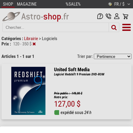
SHOP
MAGAZINE
%SALE%
FR / $
Catégories :
Librairie
>
Logiciels
Prix :
120 - 350 $
Articles 1 - 1 sur 1
Trier par:
United Soft Media
Logiciel Redshift 9 Premium DVD-ROM
Prix public : 149,00 $
Notre prix:
127,00 $
expédié sous
24 h