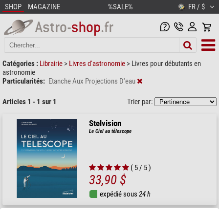
SHOP
MAGAZINE
%SALE%
FR / $
Catégories :
Librairie
>
Livres d'astronomie
>
Livres pour débutants en
astronomie
Particularités:
Etanche Aux Projections D'eau
Articles 1 - 1 sur 1
Trier par:
Stelvision
Le Ciel au télescope
( 5 / 5 )
33,90 $
expédié sous
24 h