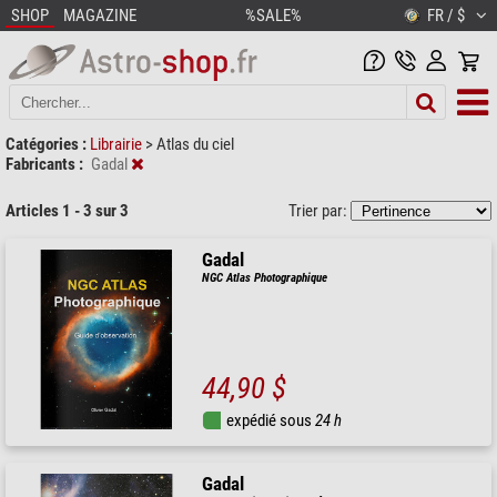
SHOP
MAGAZINE
%SALE%
FR / $
Catégories :
Librairie
>
Atlas du ciel
Fabricants :
Gadal
Articles 1 - 3 sur 3
Trier par:
Gadal
NGC Atlas Photographique
44,90 $
expédié sous
24 h
Gadal