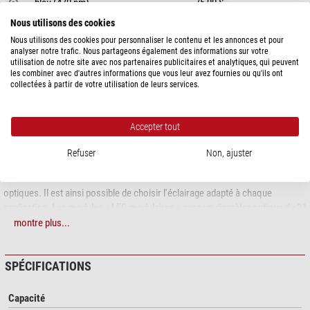
bleu (470 nm)
75,00 $
ambre (590 nm)
75,00 $
Nous utilisons des cookies
Nous utilisons des cookies pour personnaliser le contenu et les annonces et pour
analyser notre trafic. Nous partageons également des informations sur votre
DESCRIPTION DU PRODUIT
utilisation de notre site avec nos partenaires publicitaires et analytiques, qui peuvent
les combiner avec d'autres informations que vous leur avez fournies ou qu'ils ont
Module LED avec optique de 21 mm de diamètre
collectées à partir de votre utilisation de leurs services.
Module LED disponible en différentes variantes de blanc et de couleurs et
avec différentes optiques
Accepter tout
Le concept innovant « modul-LED » permet de remplacer rapidement les
Refuser
Non, ajuster
modules LED sur une grande partie des luminaires LED StarLight. Il existe
différentes variantes du module LED avec différentes couleurs de lumière et
optiques. Il est ainsi possible de choisir l'éclairage adapté à chaque
application. Les modules « LED modulaires » avec un diamètre optique de 21
mm conviennent pour une utilisation avec la lampe de table LED TL1, les
montre plus...
lampes à lumière incidente LED IL1 et IL12 et les lampes pour machines LED
IL100 et IL1300.
SPÉCIFICATIONS
Couleur de la lumière : bleue (470 nm)
Capacité