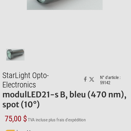
StarLight Opto-
N° d'article :
Electronics
59142
modulLED21-s B, bleu (470 nm),
spot (10°)
75,00 $
TVA incluse
plus frais d'expédition