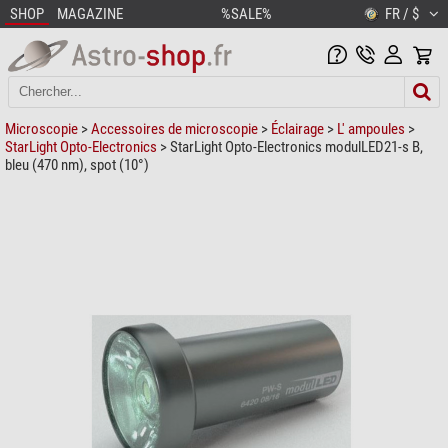
SHOP
MAGAZINE
%SALE%
FR / $
Microscopie
>
Accessoires de microscopie
>
Éclairage
>
L' ampoules
>
StarLight Opto-Electronics
> StarLight Opto-Electronics modulLED21-s B,
bleu (470 nm), spot (10°)