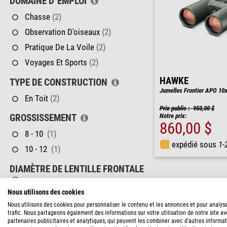
DOMAINE D´EMPLOI
Chasse
(2)
Observation D'oiseaux
(2)
Pratique De La Voile
(2)
Voyages Et Sports
(2)
HAWKE
TYPE DE CONSTRUCTION
Jumelles Frontier APO 10x
En Toit
(2)
Prix public : 950,00 $
Notre prix:
GROSSISSEMENT
860,00 $
8 - 10
(1)
expédié sous
1-
10 - 12
(1)
DIAMÈTRE DE LENTILLE FRONTALE
Nous utilisons des cookies
42 - 50 mm
(2)
Nous utilisons des cookies pour personnaliser le contenu et les annonces et pour analys
trafic. Nous partageons également des informations sur votre utilisation de notre site a
LIMITE DE MISE AU POINT SUR LES
partenaires publicitaires et analytiques, qui peuvent les combiner avec d'autres informa