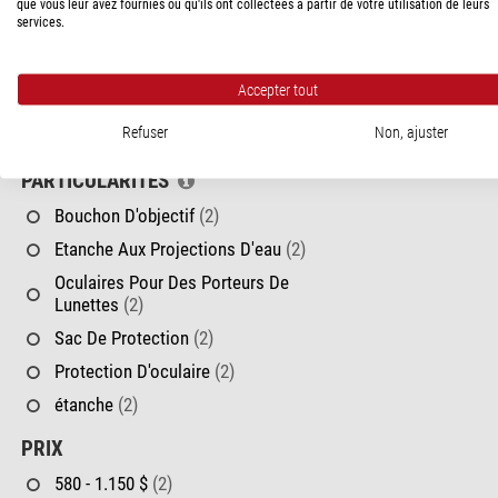
OBJETS RAPPROCHÉS
que vous leur avez fournies ou qu'ils ont collectées à partir de votre utilisation de leurs
services.
2 - 4 m
(2)
Accepter tout
POIDS
Refuser
Non, ajuster
600 - 800 g
(2)
PARTICULARITÉS
Bouchon D'objectif
(2)
Etanche Aux Projections D'eau
(2)
Oculaires Pour Des Porteurs De
Lunettes
(2)
Sac De Protection
(2)
Protection D'oculaire
(2)
étanche
(2)
PRIX
580 - 1.150 $
(2)