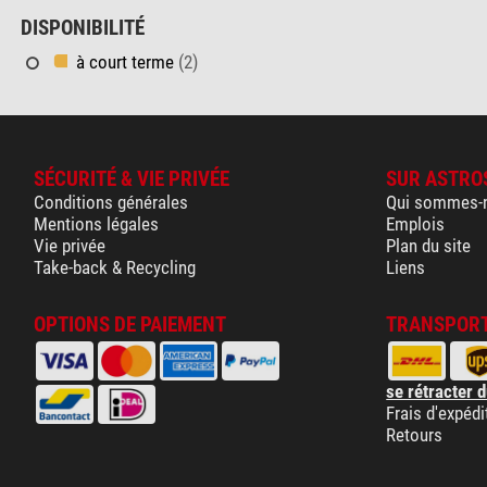
DISPONIBILITÉ
à court terme
(2)
SÉCURITÉ & VIE PRIVÉE
SUR ASTRO
Conditions générales
Qui sommes-
Mentions légales
Emplois
Vie privée
Plan du site
Take-back & Recycling
Liens
OPTIONS DE PAIEMENT
TRANSPORT
se rétracter d
Frais d'expédi
Retours