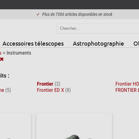
✓
Plus de 7500 articles disponibles en stock
Accessoires télescopes
Astrophotographie
Ob
es
>
Instruments
ts :
Frontier
(2)
Frontier H
ine
(5)
Frontier ED X
(8)
FRONTIER