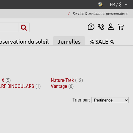
FR / $
✓
Service & assistance personnalisés
servation du soleil
Jumelles
% SALE %
D X
(5)
Nature-Trek
(12)
 LRF BINOCULARS
(1)
Vantage
(6)
Trier par: