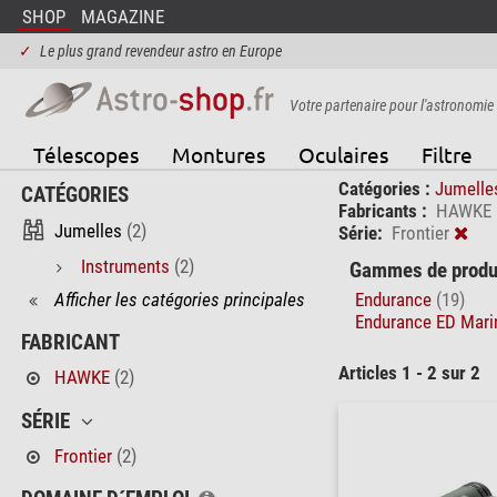
SHOP
MAGAZINE
✓
Le plus grand revendeur astro en Europe
Votre partenaire pour l'astronomie
Télescopes
Montures
Oculaires
Filtre
Catégories :
Jumell
CATÉGORIES
Fabricants :
HAWKE
Jumelles
(2)
Série:
Frontier
Instruments
(2)
Gammes de produi
Afficher les catégories principales
Endurance
(19)
Endurance ED Mar
FABRICANT
Articles 1 - 2 sur 2
HAWKE
(2)
SÉRIE
Frontier
(2)