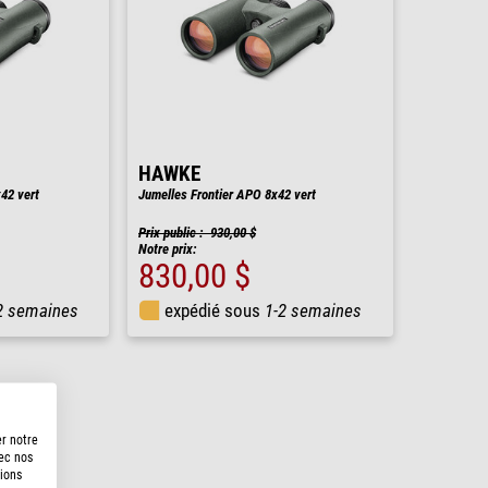
HAWKE
42 vert
Jumelles Frontier APO 8x42 vert
Prix public : 930,00 $
Notre prix:
830,00 $
2 semaines
expédié sous
1-2 semaines
er notre
vec nos
tions