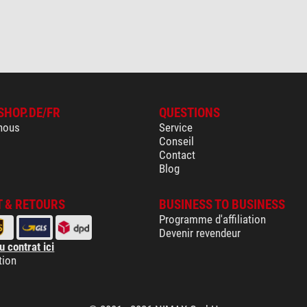
SHOP.DE/FR
QUESTIONS
nous
Service
Conseil
Contact
Blog
 & RETOURS
BUSINESS TO BUSINESS
Programme d'affiliation
Devenir revendeur
u contrat ici
tion