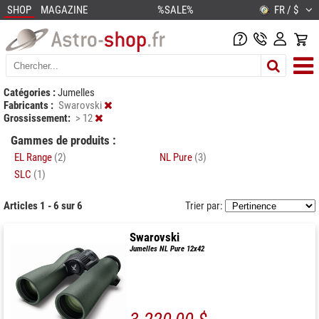
SHOP
MAGAZINE
%SALE%
FR / $
Catégories :
Jumelles
Fabricants :
Swarovski
Grossissement:
> 12
Gammes de produits :
EL Range
(2)
NL Pure
(3)
SLC
(1)
Articles 1 - 6 sur 6
Trier par:
Swarovski
Jumelles NL Pure 12x42