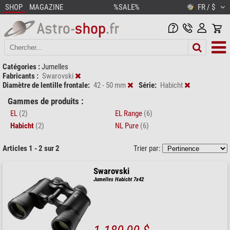
SHOP
MAGAZINE
%SALE%
FR / $
Catégories :
Jumelles
Fabricants :
Swarovski
Diamètre de lentille frontale:
42 - 50 mm
Série:
Habicht
Gammes de produits :
EL
(2)
EL Range
(6)
Habicht
(2)
NL Pure
(6)
Articles 1 - 2 sur 2
Trier par:
Swarovski
Jumelles Habicht 7x42