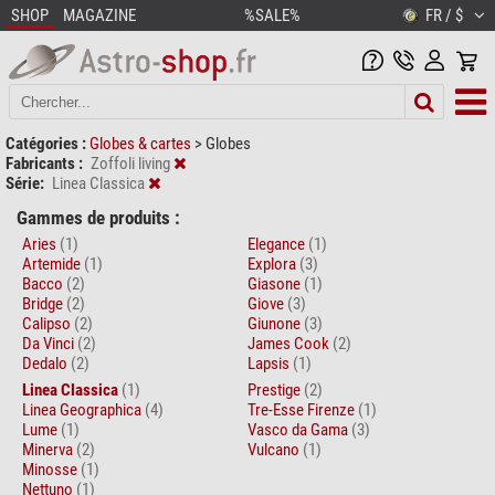
SHOP
MAGAZINE
%SALE%
FR / $
Catégories :
Globes & cartes
>
Globes
Fabricants :
Zoffoli living
Série:
Linea Classica
Gammes de produits :
Aries
(1)
Elegance
(1)
Artemide
(1)
Explora
(3)
Bacco
(2)
Giasone
(1)
Bridge
(2)
Giove
(3)
Calipso
(2)
Giunone
(3)
Da Vinci
(2)
James Cook
(2)
Dedalo
(2)
Lapsis
(1)
Linea Classica
(1)
Prestige
(2)
Linea Geographica
(4)
Tre-Esse Firenze
(1)
Lume
(1)
Vasco da Gama
(3)
Minerva
(2)
Vulcano
(1)
Minosse
(1)
Nettuno
(1)