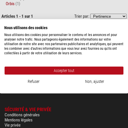
Orbis
(1)
Articles 1 - 1 sur 1
Trier par:
Nous utilisons des cookies
Zoffoli living
Globe de bar Atena 50cm
Nous utilisons des cookies pour personnaliser le contenu et les annonces et pour
analyser notre trafic. Nous partageons également des informations sur votre
utilisation de notre site avec nos partenaires publicitaires et analytiques, qui peuvent
les combiner avec d'autres informations que vous leur avez fournies ou qu'ils ont
collectées à partir de votre utilisation de leurs services.
640,00 $
expédié sous
24 h
Accepter tout
Refuser
Non, ajuster
SÉCURITÉ & VIE PRIVÉE
Conditions générales
Mentions légales
Vie privée