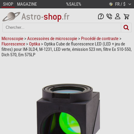
SHOP
MAGAZINE
%SALE%
FR / $
Microscopie
>
Accessoires de microscopie
>
Procédé de contraste
>
Fluorescence
>
Optika
> Optika Cube de fluorescence LED (LED + jeu de
filtres) pour IM-3LD4, M-1231, LED verte, émission 523 nm, filtre Ex 510-550,
Dich 570, Em 575LP