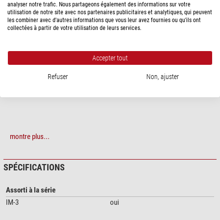
analyser notre trafic. Nous partageons également des informations sur votre
utilisation de notre site avec nos partenaires publicitaires et analytiques, qui peuvent
DESCRIPTION DU PRODUIT
les combiner avec d'autres informations que vous leur avez fournies ou qu'ils ont
collectées à partir de votre utilisation de leurs services.
Cube de fluorescence Optika LED (LED + jeu de filtres) pour IM-3LD4, M-
1231, LED verte, émission 523 nm, filtre Ex 510-550, Dich 570, Em 575LP
Accepter tout
Refuser
Non, ajuster
montre plus...
SPÉCIFICATIONS
Assorti à la série
IM-3
oui