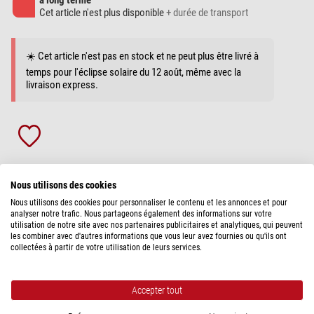
à long terme
Cet article n'est plus disponible
+ durée de transport
☀️ Cet article n'est pas en stock et ne peut plus être livré à
temps pour l'éclipse solaire du 12 août, même avec la
livraison express.
Questions sur un
Conseil pour Accessoires pour
Nous utilisons des cookies
article?
télescopes
Nous utilisons des cookies pour personnaliser le contenu et les annonces et pour
analyser notre trafic. Nous partageons également des informations sur votre
utilisation de notre site avec nos partenaires publicitaires et analytiques, qui peuvent
DESCRIPTION DU PRODUIT
les combiner avec d'autres informations que vous leur avez fournies ou qu'ils ont
collectées à partir de votre utilisation de leurs services.
Malheureusement, la description de l'article n'a pas encore été
traduite en français, c'est pourquoi vous trouverez à la place une
Accepter tout
description en anglais.