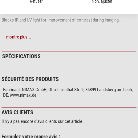
Refuser
Non, ajuster
UV-IR CUT FILTER (2")
Blocks IR and UV light for improvement of contrast during imaging.
- 2" filter thread on both sides
montre plus...
SPÉCIFICATIONS
SÉCURITÉ DES PRODUITS
Fabricant:
NIMAX GmbH, Otto-Lilienthal-Str. 9, 86899 Landsberg am Lech,
DE, www.nimax.de
AVIS CLIENTS
Il n'y a pas encore d'avis clients sur cet article.
Formulez votre propre avis :