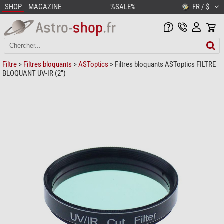
SHOP
MAGAZINE
%SALE%
FR / $
Filtre
>
Filtres bloquants
>
ASToptics
> Filtres bloquants ASToptics FILTRE
BLOQUANT UV-IR (2")