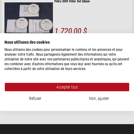
Filtre SHO Filter Set 52mm
1.720,00 $
expédié sous
3-5 semaines
Nous utilisons des cookies
Nous utilisons des cookies pour personnaliser le contenu et les annonces et pour
analyser notre trafic. Nous partageons également des informations sur votre
IDAS
utilisation de notre site avec nos partenaires publicitaires et analytiques, qui peuvent
Filtre Nebula Booster NB1 52 mm
les combiner avec d'autres informations que vous leur avez fournies ou qu'ils ont
collectées à partir de votre utilisation de leurs services.
Accepter tout
346,00 $
Refuser
Non, ajuster
expédié sous
3-5 semaines