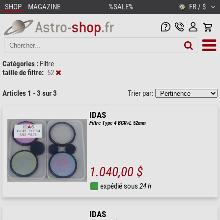
SHOP
MAGAZINE
%SALE%
FR / $
Catégories :
Filtre
taille de filtre:
52
Articles 1 - 3 sur 3
Trier par:
IDAS
Filtre Type 4 BGR+L 52mm
1.040,00 $
expédié sous
24 h
IDAS