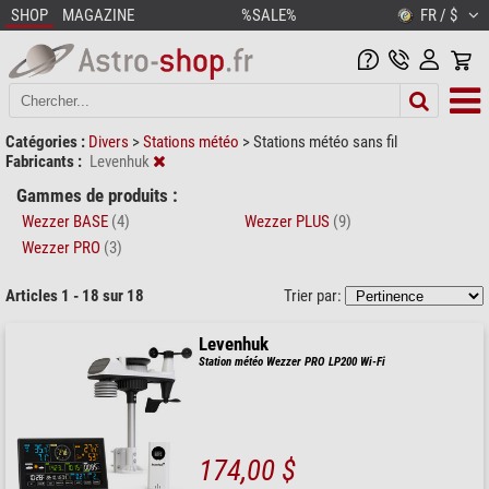
SHOP
MAGAZINE
%SALE%
FR / $
Catégories :
Divers
>
Stations météo
>
Stations météo sans fil
Fabricants :
Levenhuk
Gammes de produits :
Wezzer BASE
(4)
Wezzer PLUS
(9)
Wezzer PRO
(3)
Articles 1 - 18 sur 18
Trier par:
Levenhuk
Station météo Wezzer PRO LP200 Wi-Fi
174,00 $