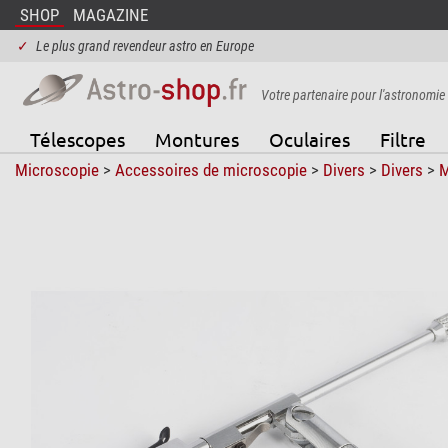
SHOP
MAGAZINE
✓
Le plus grand revendeur astro en Europe
Votre partenaire pour l'astronomie
Télescopes
Montures
Oculaires
Filtre
Microscopie
>
Accessoires de microscopie
>
Divers
>
Divers
>
M