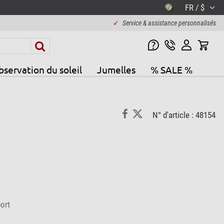
FR / $
✓
Service & assistance personnalisés
servation du soleil
Jumelles
% SALE %
N° d'article : 48154
ort