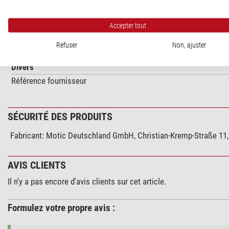
Domaine d´emploi
Dentisterie
Accepter tout
Médecine vétérinaire
Université
Refuser
Non, ajuster
Divers
Référence fournisseur
SÉCURITÉ DES PRODUITS
Fabricant:
Motic Deutschland GmbH, Christian-Kremp-Straße 11,
AVIS CLIENTS
Il n'y a pas encore d'avis clients sur cet article.
Formulez votre propre avis :