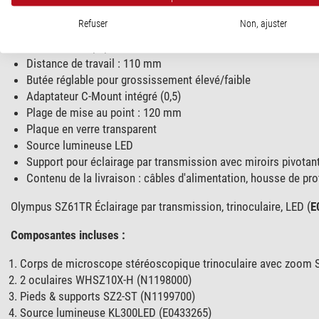
Plage de grossissement 0,67x - 4,5x
Refuser
Non, ajuster
Rapport de zoom 6,7:1
Distance interpupillaire variable de 52 à 76 mm
Distance de travail : 110 mm
Butée réglable pour grossissement élevé/faible
Adaptateur C-Mount intégré (0,5)
Plage de mise au point : 120 mm
Plaque en verre transparent
Source lumineuse LED
Support pour éclairage par transmission avec miroirs pivotan
Contenu de la livraison : câbles d'alimentation, housse de pro
Olympus SZ61TR Éclairage par transmission, trinoculaire, LED (
E
Composantes incluses :
Corps de microscope stéréoscopique trinoculaire avec zoom
2 oculaires WHSZ10X-H (N1198000)
Pieds & supports SZ2-ST (N1199700)
Source lumineuse KL300LED (E0433265)