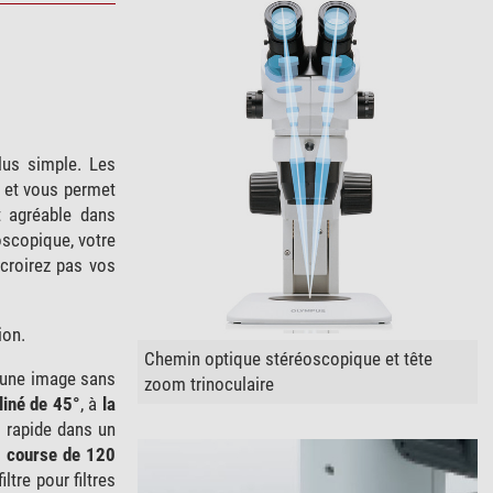
lus simple. Les
 et vous permet
t agréable dans
oscopique, votre
 croirez pas vos
ion.
Chemin optique stéréoscopique et tête
c une image sans
zoom trinoculaire
cliné de 45°
, à
la
l rapide dans un
e
course de 120
iltre pour filtres