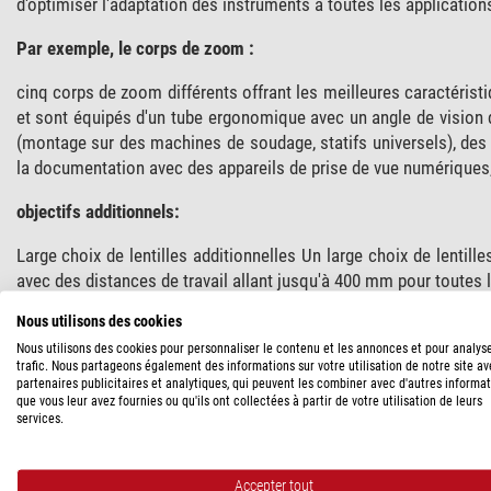
d'optimiser l'adaptation des instruments à toutes les application
Par exemple, le corps de zoom :
cinq corps de zoom différents offrant les meilleures caractéris
et sont équipés d'un tube ergonomique avec un angle de vision d
(montage sur des machines de soudage, statifs universels), des
la documentation avec des appareils de prise de vue numériques
objectifs additionnels:
Large choix de lentilles additionnelles Un large choix de lentill
avec des distances de travail allant jusqu'à 400 mm pour toutes 
Nous utilisons des cookies
Le
SZ61
dispose d'un
visée trinoculaire
avec
adaptateur C-Mou
permet de régler le grossissement en continu entre
6,7x et 45x
.
Nous utilisons des cookies pour personnaliser le contenu et les annonces et pour analys
trafic. Nous partageons également des informations sur votre utilisation de notre site a
partenaires publicitaires et analytiques, qui peuvent les combiner avec d'autres informa
Microscope trinoculaire SZ61 avec éclairage par transmission
que vous leur avez fournies ou qu'ils ont collectées à partir de votre utilisation de leurs
services.
Corps du microscope avec propriétés ESD et tube trinoculaire
Angle de vision 45°
Accepter tout
Deux oculaires grand champ avec champ de vision 22