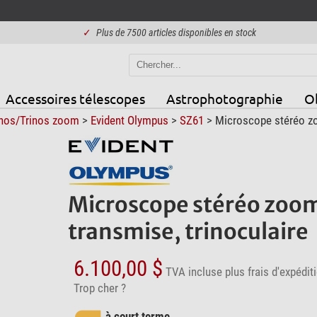
✓
Plus de 7500 articles disponibles en stock
Accessoires télescopes
Astrophotographie
Ob
nos/Trinos zoom
>
Evident Olympus
>
SZ61
> Microscope stéréo zo
Microscope stéréo zoom
transmise, trinoculaire
6.100,00 $
TVA incluse
plus frais d'expédit
Trop cher ?
à court terme