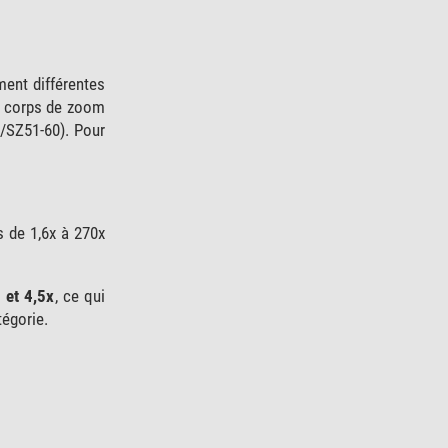
ment différentes
du corps de zoom
0/SZ51-60). Pour
s de 1,6x à 270x
 et 4,5x
, ce qui
tégorie.