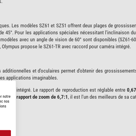
s.
tiques. Les modèles SZ61 et SZ51 offrent deux plages de grossisse
e 45°. Pour les applications spéciales nécessitant l'inclinaison 
 modèles avec un angle de vision de 60° sont disponibles (SZ61-6
, Olympus propose le SZ61-TR avec raccord pour caméra intégré.
es additionnelles et d'oculaires permet d'obtenir des grossissement
les applications imaginables.
nt 0,5x
intégré. Le rapport de reproduction est réglable entre
0,67
 Avec
un rapport de zoom de 6,7:1
, il est l'un des meilleurs de sa ca
er notre
vec nos
tions
 intégré