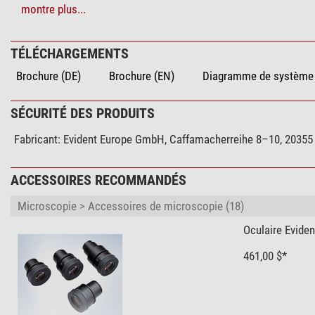
montre plus...
Système mécanique
Type de construction
TÉLÉCHARGEMENTS
Posture d'observation (°)
Brochure (DE)
Brochure (EN)
Diagramme de système 
Mise au point
SÉCURITÉ DES PRODUITS
Platine porte-objet
Fabricant:
Evident Europe GmbH, Caffamacherreihe 8–10, 20355 
Particularités
Appareil-photo numérique intégré
Diaphragme de champ lumineux
ACCESSOIRES RECOMMANDÉS
Platine de centrage
Microscopie > Accessoires de microscopie (18)
Alimenté par accu
Sac de protection contre la poussière
Oculaire Evide
Crochet de filtre
461,00 $*
Données générales
Utilisable de...
Série