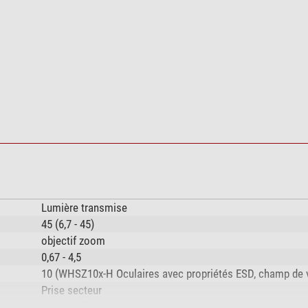
)
Lumière transmise
45 (6,7 - 45)
objectif zoom
0,67 - 4,5
10 (WHSZ10x-H Oculaires avec propriétés ESD, champ de v
Prise secteur
Greenough