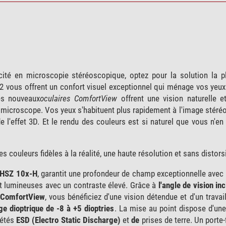
cité en microscopie stéréoscopique, optez pour la solution la p
vous offrent un confort visuel exceptionnel qui ménage vos yeux
les nouveaux
oculaires ComfortView
offrent une vision naturelle e
u microscope. Vos yeux s'habituent plus rapidement à l'image stéré
 l'effet 3D. Et le rendu des couleurs est si naturel que vous n'en
couleurs fidèles à la réalité, une haute résolution et sans distors
 WHSZ 10x-H
, garantit une profondeur de champ exceptionnelle ave
et lumineuses avec un contraste élevé. Grâce à
l'angle de vision in
 ComfortView
, vous bénéficiez d'une vision détendue et d'un travai
ge dioptrique de -8 à +5 dioptries
. La mise au point dispose d'un
iétés
ESD (Electro Static Discharge)
et
de
prises de terre. Un porte-f