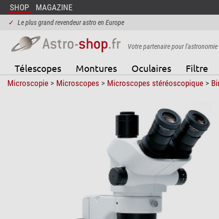
SHOP
MAGAZINE
✓
Le plus grand revendeur astro en Europe
Votre partenaire pour l'astronomie
Télescopes
Montures
Oculaires
Filtre
Microscopie
>
Microscopes
>
Microscopes stéréoscopique
>
Bi