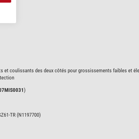
ts et coulissants des deux côtés pour grossissements faibles et él
tection
07MIS0031
)
 SZ61-TR (N1197700)