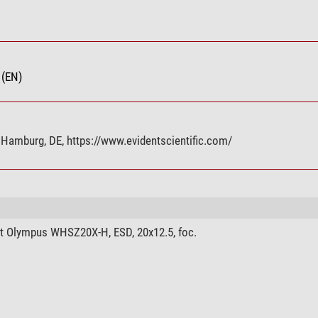
Trinoculaire
visée oblique à 45°, distance interpupillaire réglable de 5
(EN)
Mouvement rapide (Frein à bouton-poussoir réglé, course
point 120 mm)
Platine
Hamburg, DE, https://www.evidentscientific.com/
-
-
-
-
oui
nt Olympus WHSZ20X-H, ESD, 20x12.5, foc.
oui
14
SZ61