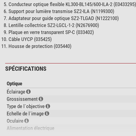
Conducteur optique flexible KL300-BL145/600-ILA-2 (E0433295
Support pour lumière transmise SZ2-ILA (N1199300)
Adaptateur pour guide optique SZ2-TLGAD (N1222100)
Lentille collectrice SZ2-LGCL-1-2 (N2676900)
Plaque en verre transparent SP-C (033402)
Câble UYCP (035425)
Housse de protection (035440)
SPÉCIFICATIONS
Optique
Éclairage
Grossissement
Type de l´objective
Echelle de l´image
Oculaire
Alimentation électrique
Système optique