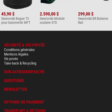
45,90 $
2.590,00 $
299,00 $
Swarovski Bague T2
Swarovski Module
Swarovski BR Balance
pour baionnette MFT
oculaire STX
Rail
SÉCURITÉ & VIE PRIVÉE
Conditions générales
Mentions légales
Vie privée
Take-back & Recycling
SUR ASTROSHOP.DE/FR
QUESTIONS
NEWSLETTER
OPTIONS DE PAIEMENT
TRANSPORT & RETOURS