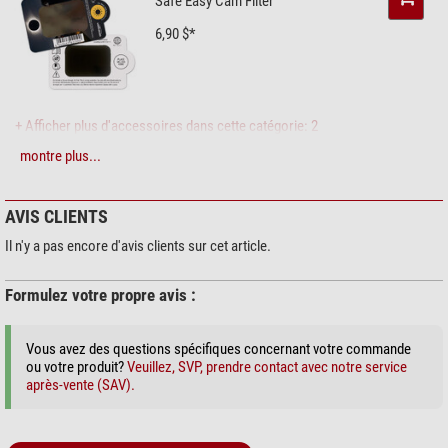
Safe Easy Cam Filter
6,90 $*
+ Afficher plus d'accessoires dans cette catégorie: 2
montre plus...
Entretien & Nettoyage > Produits de nettoyage (4)
Zoomion Système de
nettoyage
AVIS CLIENTS
1,90 $*
Il n'y a pas encore d'avis clients sur cet article.
Formulez votre propre avis :
+ Afficher plus d'accessoires dans cette catégorie: 3
Vous avez des questions spécifiques concernant votre commande
Entretien & Nettoyage > Autre (2)
ou votre produit?
Veuillez, SVP, prendre contact avec notre service
après-vente (SAV).
Omegon Chiffon de nottoyage
microfibre 20cm x 20cm