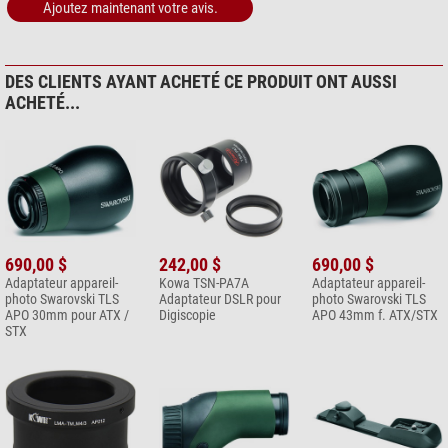
6,90 $*
Ajoutez maintenant votre avis.
+ Afficher plus d'accessoires dans cette catégorie: 1
*
Les prix s'entendent TVA comprise, frais d'expédition en plus.
DES CLIENTS AYANT ACHETÉ CE PRODUIT ONT AUSSI
ACHETÉ...
690,00 $
242,00 $
690,00 $
Adaptateur appareil-
Kowa TSN-PA7A
Adaptateur appareil-
photo Swarovski TLS
Adaptateur DSLR pour
photo Swarovski TLS
APO 30mm pour ATX /
Digiscopie
APO 43mm f. ATX/STX
STX