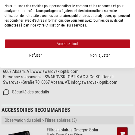
Convient pour les longues-vues
TLS APO, adaptateur photo TLS 800,
Nous utilisons des cookies pour personnaliser le contenu et les annonces et pour
divers adaptateurs T2
analyser notre trafic. Nous partageons également des informations sur votre
Connexion (extremité alternative)
Canon EF(S)
utilisation de notre site avec nos partenaires publicitaires et analytiques, qui peuvent
les combiner avec d'autres informations que vous leur avez fournies ou qu'ils ont
collectées à partir de votre utilisation de leurs services.
Domaine d´emploi
Digiscopie
très bien
Accepter tout
SÉCURITÉ DES PRODUITS
Refuser
Non, ajuster
Fabricant:
SWAROVSKI-OPTIK AG & Co KG, Daniel-Swarovski-Straße 70,
6067 Absam, AT, www.swarovskioptik.com
Personne responsable:
SWAROVSKI-OPTIK AG & Co KG, Daniel-
Swarovski-Straße 70, 6067 Absam, AT,
info@swarovskioptik.com
Sécurité des produits
ACCESSOIRES RECOMMANDÉS
Observation du soleil > Filtres solaires (3)
Filtres solaires Omegon Solar