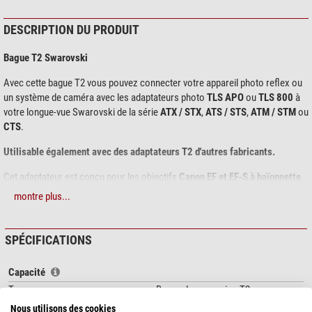
DESCRIPTION DU PRODUIT
Bague T2 Swarovski
Avec cette bague T2 vous pouvez connecter votre appareil photo reflex ou
un système de caméra avec les adaptateurs photo
TLS APO
ou
TLS
800
à
votre longue-vue Swarovski de la série
ATX / STX
,
ATS / STS
,
ATM / STM
ou
CTS
.
Utilisable également avec des adaptateurs T2 d'autres fabricants.
Cet adaptateur est conçu pour les objectifs
Canon EF et EF-S à baïonnette
.
montre plus...
SPÉCIFICATIONS
Capacité
Type
Bague de connexion T2
Connection
T2 (M42 x 0,75)
Nous utilisons des cookies