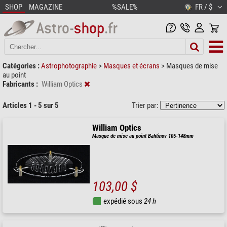
SHOP
MAGAZINE
%SALE%
FR / $
Catégories :
Astrophotographie
>
Masques et écrans
>
Masques de mise
au point
Fabricants :
William Optics
Articles 1 - 5 sur 5
Trier par:
William Optics
Masque de mise au point Bahtinov 105-148mm
103,00 $
expédié sous
24 h