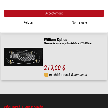
Accepter tout
172,00 $
Refuser
Non, ajuster
expédié sous
24 h
William Optics
Masque de mise au point Bahtinov 172-235mm
219,00 $
expédié sous
3-5 semaines
SÉCURITÉ & VIE PRIVÉE