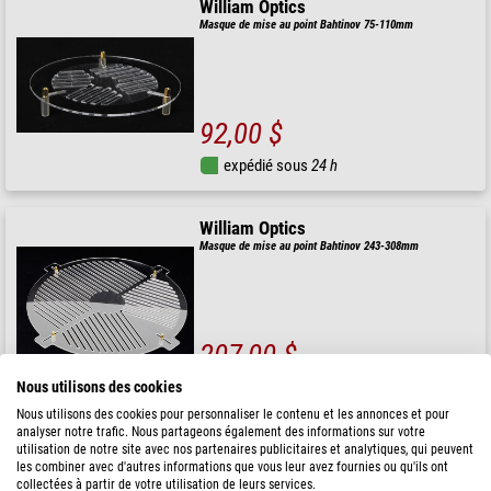
William Optics
Masque de mise au point Bahtinov 75-110mm
92,00 $
expédié sous
24 h
William Optics
Masque de mise au point Bahtinov 243-308mm
207,00 $
expédié sous
24 h
Nous utilisons des cookies
Nous utilisons des cookies pour personnaliser le contenu et les annonces et pour
analyser notre trafic. Nous partageons également des informations sur votre
William Optics
utilisation de notre site avec nos partenaires publicitaires et analytiques, qui peuvent
les combiner avec d'autres informations que vous leur avez fournies ou qu'ils ont
Masque de mise au point Bahtinov 102 & 103
collectées à partir de votre utilisation de leurs services.