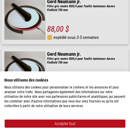
Gerd Neumann jr.
Filtre gris neutre ND0,9 pour feuille lumineuse Aurora
Flatfield 750 mm
88,00 $
expédié sous
3-5 semaines
Gerd Neumann jr.
Filtre gris neutre ND0,6 pour feuille lumineuse Aurora
Flatfield 750 mm
88,00 $
Nous utilisons des cookies
Nous utilisons des cookies pour personnaliser le contenu et les annonces et pour
expédié sous
3-5 semaines
analyser notre trafic. Nous partageons également des informations sur votre
utilisation de notre site avec nos partenaires publicitaires et analytiques, qui peuvent
les combiner avec d'autres informations que vous leur avez fournies ou qu'ils ont
collectées à partir de votre utilisation de leurs services.
Gerd Neumann jr.
Filtre gris neutre ND1,2 pour feuille lumineuse Aurora
Flatfield 750 mm
Accepter tout