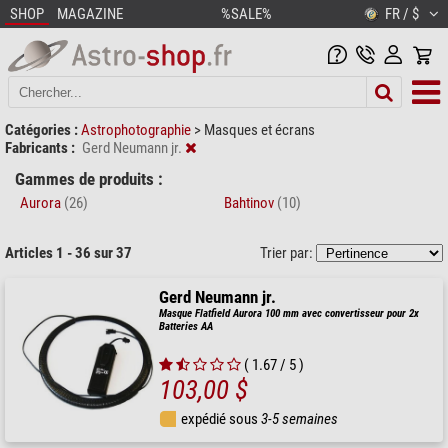
SHOP
MAGAZINE
%SALE%
FR / $
Catégories :
Astrophotographie
>
Masques et écrans
Fabricants :
Gerd Neumann jr.
Gammes de produits :
Aurora
(26)
Bahtinov
(10)
Articles 1 - 36 sur 37
Trier par:
Gerd Neumann jr.
Masque Flatfield Aurora 100 mm avec convertisseur pour 2x
Batteries AA
( 1.67 / 5 )
103,00 $
expédié sous
3-5 semaines