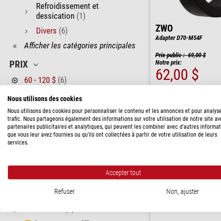
Refroidissement et
dessication
(1)
ZWO
Divers
(6)
Adapter D70-M54F
Afficher les catégories principales
Prix public : 69,00 $
Notre prix:
PRIX
62,00 $
60 - 120 $
(6)
expédié sous
24
FABRICANT
Nous utilisons des cookies
Nous utilisons des cookies pour personnaliser le contenu et les annonces et pour analys
Canon
(1)
trafic. Nous partageons également des informations sur votre utilisation de notre site a
partenaires publicitaires et analytiques, qui peuvent les combiner avec d'autres informa
PegasusAstro
(1)
que vous leur avez fournies ou qu'ils ont collectées à partir de votre utilisation de leurs
services.
TS Optics
(2)
William Optics
(1)
Accepter tout
ZWO
(1)
Refuser
Non, ajuster
DISPONIBILITÉ
en stock
(1)