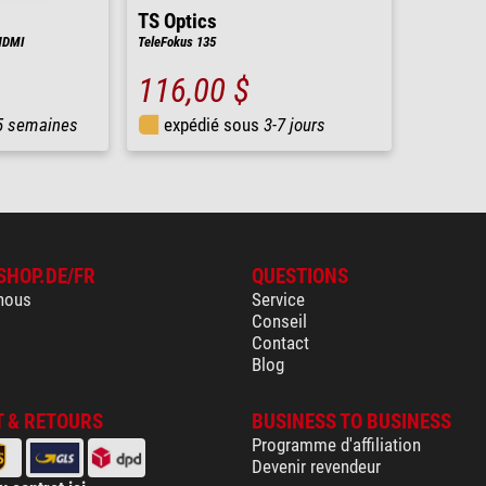
TS Optics
HDMI
TeleFokus 135
116,00 $
5 semaines
expédié sous
3-7 jours
SHOP.DE/FR
QUESTIONS
nous
Service
Conseil
Contact
Blog
 & RETOURS
BUSINESS TO BUSINESS
Programme d'affiliation
Devenir revendeur