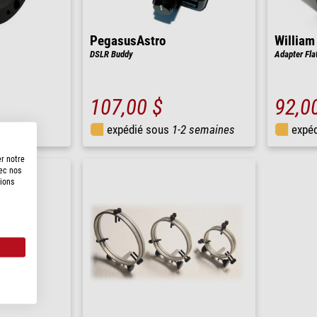
PegasusAstro
William
DSLR Buddy
Adapter Flat
107,00 $
92,0
 h
expédié sous
1-2 semaines
expé
er notre
vec nos
tions