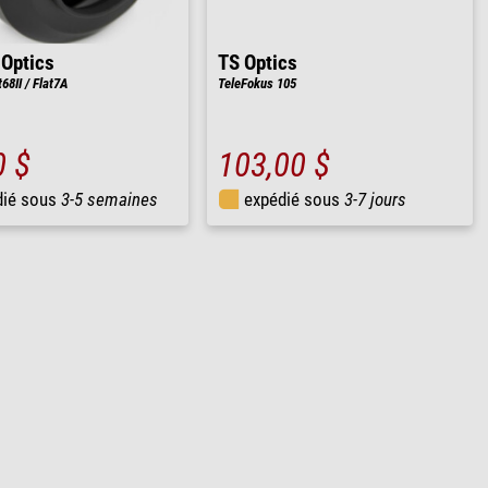
 Optics
TS Optics
68II / Flat7A
TeleFokus 105
0 $
103,00 $
dié sous
3-5 semaines
expédié sous
3-7 jours