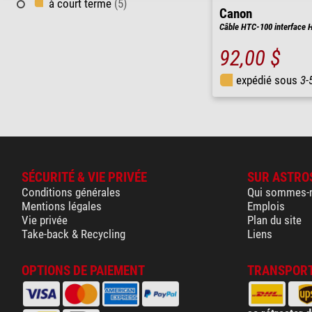
à court terme
(5)
Canon
Câble HTC-100 interface 
92,00 $
expédié sous
3-
SÉCURITÉ & VIE PRIVÉE
SUR ASTRO
Conditions générales
Qui sommes-
Mentions légales
Emplois
Vie privée
Plan du site
Take-back & Recycling
Liens
OPTIONS DE PAIEMENT
TRANSPORT