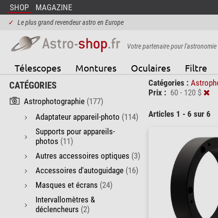
SHOP
MAGAZINE
✓
Le plus grand revendeur astro en Europe
Votre partenaire pour l'astronomie
Télescopes
Montures
Oculaires
Filtre
Catégories :
Astroph
CATÉGORIES
Prix :
60 - 120 $
Astrophotographie
(177)
Articles 1 - 6 sur 6
Adaptateur appareil-photo
(114)
Supports pour appareils-
photos
(11)
Autres accessoires optiques
(3)
Accessoires d'autoguidage
(16)
Masques et écrans
(24)
Intervallomètres &
déclencheurs
(2)