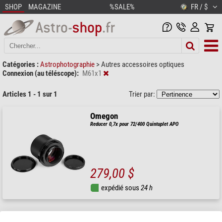
SHOP
MAGAZINE
%SALE%
FR / $
Catégories :
Astrophotographie
>
Autres accessoires optiques
Connexion (au téléscope):
M61x1
Articles 1 - 1 sur 1
Trier par:
Omegon
Reducer 0,7x pour 72/400 Quintuplet APO
279,00 $
expédié sous
24 h